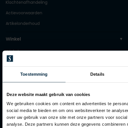
Klachtenafhandeling
Tommy Hilfiger
Tommy Hilfiger
Giorgio
Actievoorwaarden
Vanguard
Vanguard
Artikelonderhoud
Lange maten
John Miller
Winkel
Overhemden extra lang
La Boucle
Winkel
Lacoste
Openingstijden
Ledub
Contact winkel
Lindenmann
Toestemming
Details
Contact webshop
Mac
Mc Alson
Deze website maakt gebruik van cookies
Spierings Herenmode
We gebruiken cookies om content en advertenties te persona
Meyer
social media te bieden en om ons websiteverkeer te analyse
Over Spierings
New Zealand
over uw gebruik van onze site met onze partners voor social
Collecties herenkleding
analyse. Deze partners kunnen deze gegevens combineren me
North 84