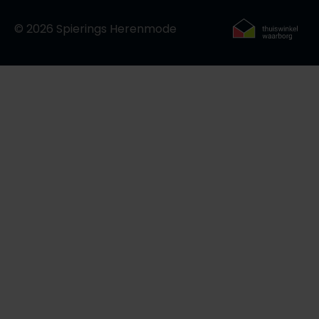
Roy Robson
© 2026 Spierings Herenmode
Schiesser
Secrid
Slater
State of Art
Superdry
Thomas Maine
Tommy Hilfiger
Tramarossa
Vanguard