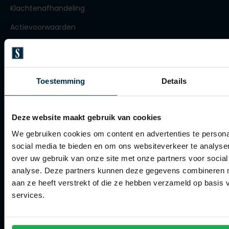
Klachtenafhandeling
Olymp
Actievoorwaarden
Artikelonderhoud
People of Shibuya
Winkel
PME Legend
Toestemming
Details
Pierre Cardin
Winkel
Polo Ralph Lauren
Openingstijden
Deze website maakt gebruik van cookies
Portofino
Contact winkel
We gebruiken cookies om content en advertenties te persona
Profuomo
social media te bieden en om ons websiteverkeer te analyse
Contact webshop
over uw gebruik van onze site met onze partners voor social
R2
analyse. Deze partners kunnen deze gegevens combineren me
Spierings Herenmode
Rehab
aan ze heeft verstrekt of die ze hebben verzameld op basis
services.
Replay
Over Spierings
Reset
Collecties herenkleding