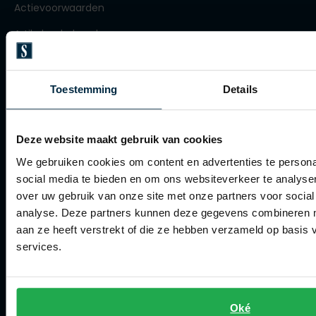
Actievoorwaarden
Olymp
Artikelonderhoud
Winkel
People of Shibuya
Toestemming
Details
PME Legend
Winkel
Pierre Cardin
Openingstijden
Deze website maakt gebruik van cookies
Polo Ralph Lauren
Contact winkel
We gebruiken cookies om content en advertenties te persona
Portofino
social media te bieden en om ons websiteverkeer te analyse
Contact webshop
over uw gebruik van onze site met onze partners voor social
Profuomo
analyse. Deze partners kunnen deze gegevens combineren me
Spierings Herenmode
R2
aan ze heeft verstrekt of die ze hebben verzameld op basis
services.
Over Spierings
Rehab
Replay
Collecties herenkleding
Reset
Lengtematen herenkleding
Oké