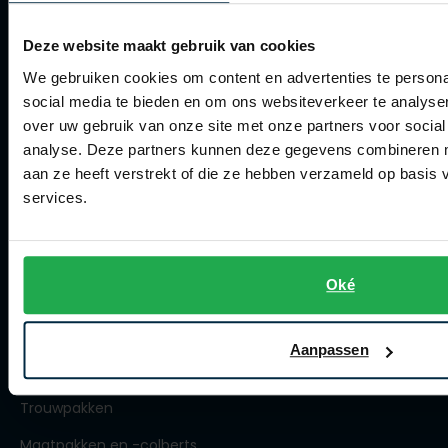
Roy Robson
Winkel
Deze website maakt gebruik van cookies
We gebruiken cookies om content en advertenties te persona
Winkel
Schiesser
social media te bieden en om ons websiteverkeer te analyse
Openingstijden
over uw gebruik van onze site met onze partners voor social
Secrid
analyse. Deze partners kunnen deze gegevens combineren me
Contact winkel
Slater
aan ze heeft verstrekt of die ze hebben verzameld op basis
services.
Contact webshop
State of Art
Superdry
Spierings Herenmode
Thomas Maine
Oké
Over Spierings
Tommy Hilfiger
Collecties herenkleding
Tramarossa
Aanpassen
Lengtematen herenkleding
Vanguard
Trouwpakken
Maatpakken en -colberts