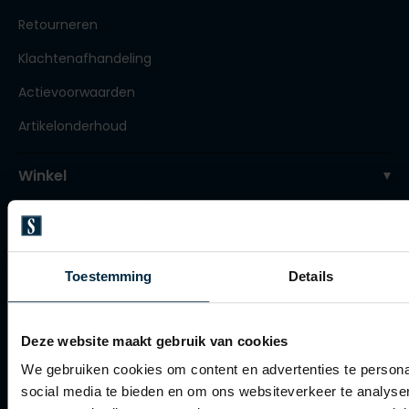
Tommy Hilfiger
Tommy Hilfiger
Retourneren
Giorgio
Vanguard
Vanguard
Klachtenafhandeling
Actievoorwaarden
Lange maten
John Miller
Artikelonderhoud
Overhemden extra lang
La Boucle
Lacoste
Winkel
Ledub
Winkel
Lindenmann
Openingstijden
Mac
Toestemming
Details
Contact winkel
Mc Alson
Contact webshop
Meyer
Deze website maakt gebruik van cookies
Spierings Herenmode
New Zealand
We gebruiken cookies om content en advertenties te persona
social media te bieden en om ons websiteverkeer te analyse
North 84
Over Spierings