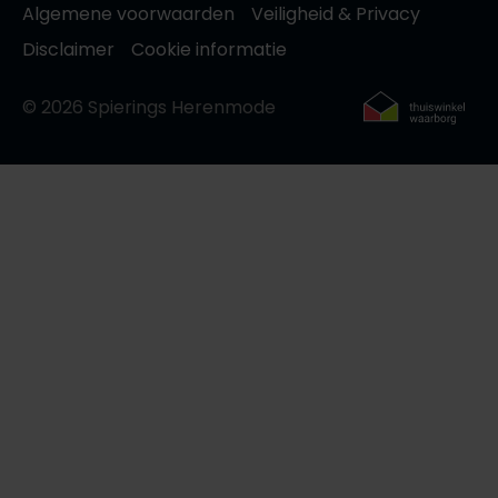
Algemene voorwaarden
Veiligheid & Privacy
Roy Robson
Disclaimer
Cookie informatie
© 2026 Spierings Herenmode
Schiesser
Secrid
Slater
State of Art
Superdry
Thomas Maine
Tommy Hilfiger
Tramarossa
Vanguard