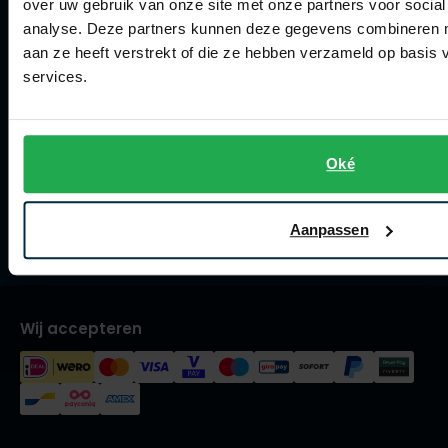
over uw gebruik van onze site met onze partners voor social
Olymp
analyse. Deze partners kunnen deze gegevens combineren me
Collecties herenkleding
aan ze heeft verstrekt of die ze hebben verzameld op basis
Lengtematen herenkleding
services.
Trouwpakken
People of Shibuya
Maatpakken en -colberts
PME Legend
Oké
Pierre Cardin
Maatoverhemden
Polo Ralph Lauren
Meesterkleermaker
Aanpassen
Portofino
Vacatures
Profuomo
R2
Wij accepteren
Rehab
Replay
Reset