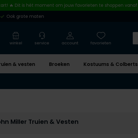
tart! 🔥 Dit is hét moment om jouw favorieten te shoppen vanaf
Ook grote maten
winkel
service
account
favorieten
ruien & vesten
Broeken
Kostuums & Colberts
hn Miller Truien & Vesten