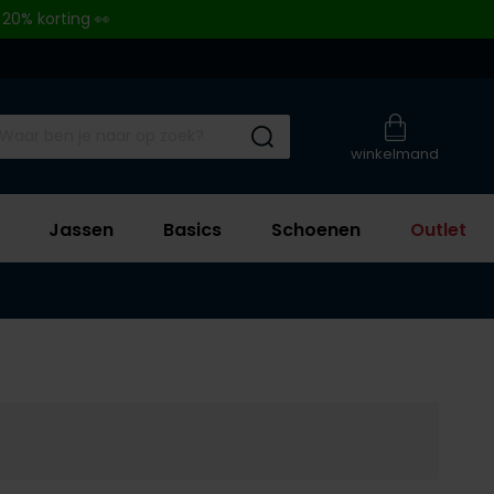
 20% korting 👀
Submit search
winkelmand
Jassen
Basics
Schoenen
Outlet