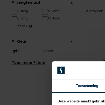
Lengtemaat
S-long
M-long
2
artikelen
L-long
XL-long
XXL-long
Kleur
grijs
groen
Toon meer Filters
Toestemming
Deze website maakt gebruik