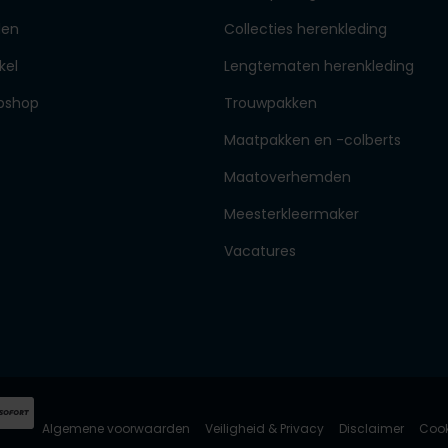
den
Collecties herenkleding
kel
Lengtematen herenkleding
bshop
Trouwpakken
Maatpakken en -colberts
Maatoverhemden
Meesterkleermaker
Vacatures
Algemene voorwaarden
Veiligheid & Privacy
Disclaimer
Cook