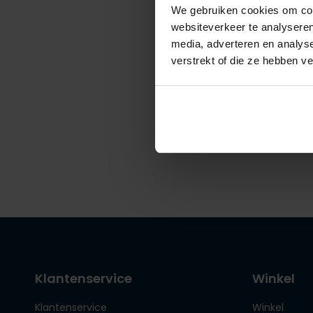
We gebruiken cookies om cont
websiteverkeer te analyseren
media, adverteren en analys
John Mil
verstrekt of die ze hebben v
slim fit 
€ 149,95
Klantenservice
Winkel
Klantenservice
Winkel