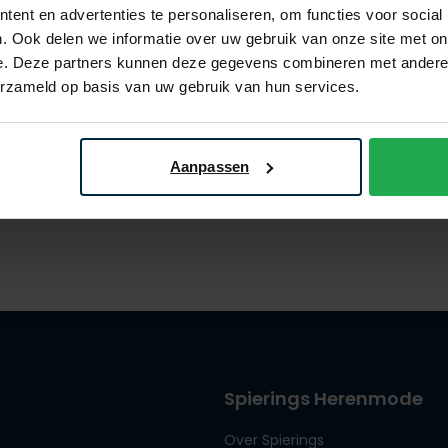
ent en advertenties te personaliseren, om functies voor social
. Ook delen we informatie over uw gebruik van onze site met on
e. Deze partners kunnen deze gegevens combineren met andere i
ler
John Miller
erzameld op basis van uw gebruik van hun services.
polo rits donkergroen
slim fit polo rits donkergroe
€ 119,96
€ 119,96
- 20%
€ 149,95
- 20%
Aanpassen
Spierings Herenmode
Over Spierings