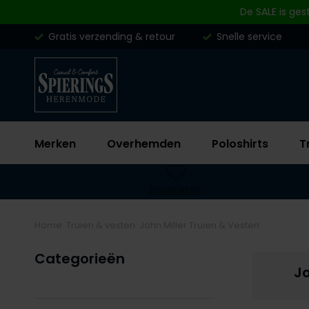
Skip to content
De SALE is ges
Gratis verzending & retour
Snelle service
Merken
Overhemden
Poloshirts
T
Favorieten
Home
Truien & vesten
John Miller Truien & Vesten
Categorieën
Jo
Filteren op