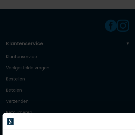
Olymp
People of Shibuya
Klantenservice
PME Legend
Pierre Cardin
Klantenservice
Polo Ralph Lauren
Veelgestelde vragen
Portofino
Bestellen
Profuomo
Betalen
R2
Verzenden
Rehab
Retourneren
Replay
Klachtenafhandeling
Reset
Actievoorwaarden