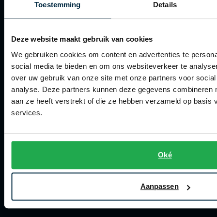
Toestemming
Details
Roy Robson
Artikelonderhoud
Deze website maakt gebruik van cookies
Winkel
Schiesser
We gebruiken cookies om content en advertenties te persona
Winkel
Secrid
social media te bieden en om ons websiteverkeer te analyse
over uw gebruik van onze site met onze partners voor social
Slater
Openingstijden
analyse. Deze partners kunnen deze gegevens combineren me
State of Art
Contact winkel
aan ze heeft verstrekt of die ze hebben verzameld op basis
services.
Superdry
Contact webshop
Thomas Maine
Spierings Herenmode
Tommy Hilfiger
Oké
Over Spierings
Tramarossa
Collecties herenkleding
Vanguard
Aanpassen
Lengtematen herenkleding