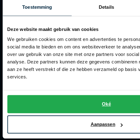
Betalen
Toestemming
Details
Verzenden
Retourneren
Deze website maakt gebruik van cookies
Klachtenafhandeling
We gebruiken cookies om content en advertenties te persona
social media te bieden en om ons websiteverkeer te analyse
Actievoorwaarden
over uw gebruik van onze site met onze partners voor social
Artikelonderhoud
analyse. Deze partners kunnen deze gegevens combineren me
aan ze heeft verstrekt of die ze hebben verzameld op basis
services.
Winkel
Winkel
Openingstijden
Oké
Contact winkel
Aanpassen
Contact webshop