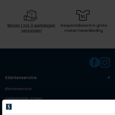
Roy Robson
Binnen 1 tot 3 werkdagen
Gespecialiseerd in grote
Schiesser
verzonden
maten herenkleding
Secrid
Slater
State of Art
Superdry
Thomas Maine
Klantenservice
Tommy Hilfiger
Klantenservice
Tramarossa
Vanguard
Veelgestelde vragen
Bestellen