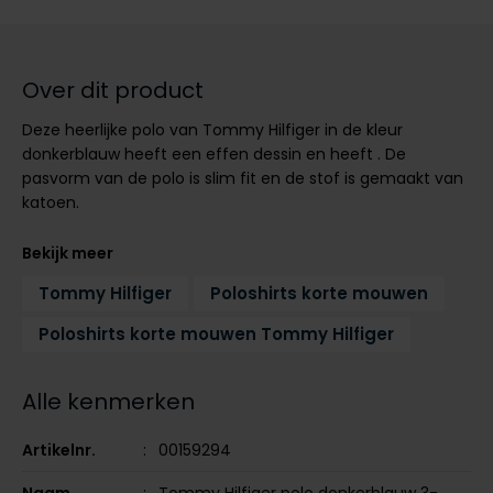
Tommy Hilfiger
Tommy Hilfiger
Giorgio
Vanguard
Vanguard
Over dit product
Lange maten
Deze heerlijke polo van Tommy Hilfiger in de kleur
John Miller
Overhemden extra lang
donkerblauw heeft een effen dessin en heeft . De
La Boucle
pasvorm van de polo is slim fit en de stof is gemaakt van
katoen.
Lacoste
Ledub
Bekijk meer
Lindenmann
Tommy Hilfiger
Poloshirts korte mouwen
Mac
Poloshirts korte mouwen Tommy Hilfiger
Mc Alson
Alle kenmerken
Meyer
New Zealand
Artikelnr.
00159294
North 84
Naam
Tommy Hilfiger polo donkerblauw 3-