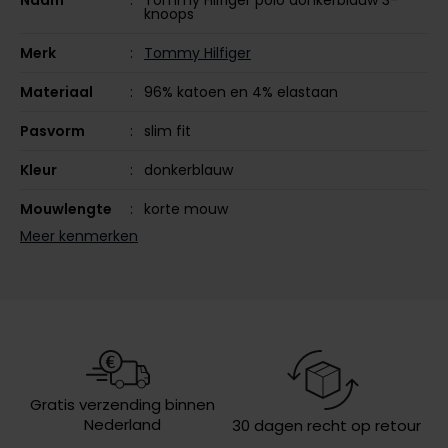
knoops
Olymp
Merk
Tommy Hilfiger
Materiaal
96% katoen en 4% elastaan
People of Shibuya
Pasvorm
slim fit
PME Legend
Kleur
donkerblauw
Pierre Cardin
Mouwlengte
korte mouw
Polo Ralph Lauren
Meer kenmerken
Leveranciers
MW0MW17771-DAF
Portofino
nr.
Profuomo
Design
effen
R2
Sluiting
3 knoops
Rehab
Wasvoorschriften
speciaal wasprogamma 30°C, niet in
Replay
de droger, strijken op lage
Gratis verzending binnen
temperatuur
Nederland
30 dagen recht op retour
Reset