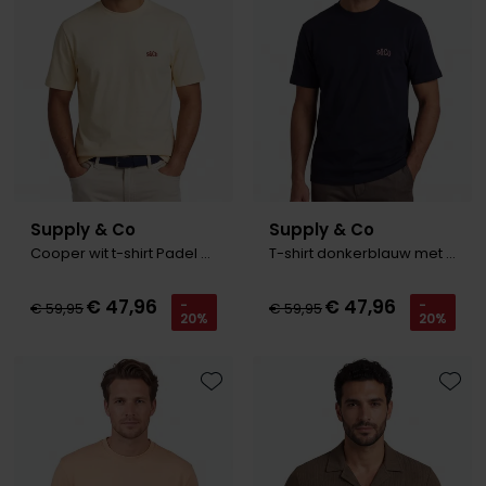
Olymp
People of Shibuya
PME Legend
Pierre Cardin
Supply & Co
Supply & Co
Polo Ralph Lauren
Cooper wit t-shirt Padel Backprint
T-shirt donkerblauw met backprint
Portofino
€ 47,96
€ 47,96
-
-
€ 59,95
€ 59,95
Profuomo
20%
20%
R2
Rehab
Toevoegen aan favorieten
Toevo
Replay
Reset