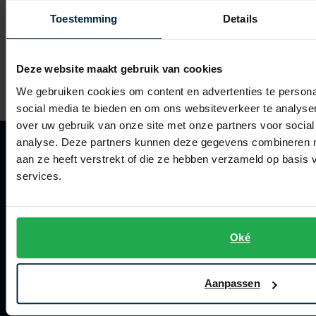
Supply & Co
Supply & Co
Toestemming
Details
Abdon donkerblauw t-shirt met print
donkerblauw Benson t-shirt met print
€ 47,96
€ 55,96
-
-
€ 59,95
€ 69,95
20%
20%
Deze website maakt gebruik van cookies
We gebruiken cookies om content en advertenties te persona
social media te bieden en om ons websiteverkeer te analyse
over uw gebruik van onze site met onze partners voor social
analyse. Deze partners kunnen deze gegevens combineren me
aan ze heeft verstrekt of die ze hebben verzameld op basis
services.
Klantenservice
Klantenservice
Oké
Veelgestelde vragen
Bestellen
Aanpassen
Betalen