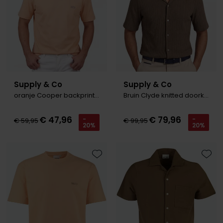
Roy Robson
Schiesser
Secrid
Supply & Co
Supply & Co
Slater
oranje Cooper backprint padel t-shirt
Bruin Clyde knitted doorknoop polo
State of Art
€ 47,96
€ 79,96
-
-
Superdry
€ 59,95
€ 99,95
20%
20%
Thomas Maine
Tommy Hilfiger
Toevoegen aan favorieten
Toevo
Tramarossa
Vanguard