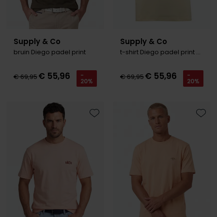
Supply & Co
Supply & Co
bruin Diego padel print
t-shirt Diego padel print gebroken wit
€ 55,96
€ 55,96
-
-
€ 69,95
€ 69,95
20%
20%
Toevoegen aan favorieten
Toevo