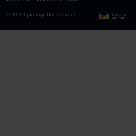
Roy Robson
© 2026 Spierings Herenmode
Schiesser
Secrid
Slater
State of Art
Superdry
Thomas Maine
Tommy Hilfiger
Tramarossa
Vanguard