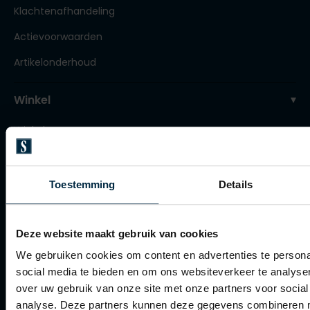
Tommy Hilfiger
Tommy Hilfiger
Klachtenafhandeling
Giorgio
Vanguard
Vanguard
Actievoorwaarden
Artikelonderhoud
Lange maten
John Miller
Overhemden extra lang
Winkel
La Boucle
Winkel
Lacoste
Openingstijden
Ledub
Lindenmann
Contact winkel
Toestemming
Details
Mac
Contact webshop
Mc Alson
Deze website maakt gebruik van cookies
Spierings Herenmode
Meyer
We gebruiken cookies om content en advertenties te persona
social media te bieden en om ons websiteverkeer te analyse
Over Spierings
New Zealand
over uw gebruik van onze site met onze partners voor social
Collecties herenkleding
North 84
analyse. Deze partners kunnen deze gegevens combineren me