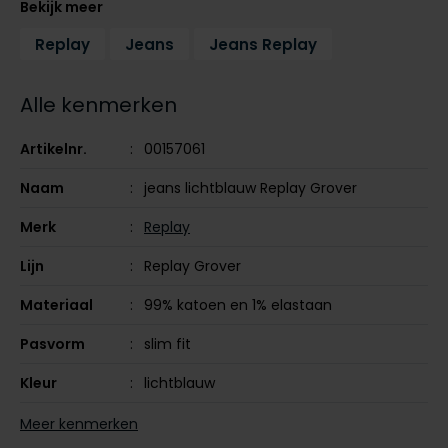
Bekijk meer
Tommy Hilfiger
Tommy Hilfiger
Giorgio
Replay
Jeans
Jeans Replay
Vanguard
Vanguard
Alle kenmerken
Lange maten
John Miller
Overhemden extra lang
Artikelnr.
00157061
La Boucle
Naam
jeans lichtblauw Replay Grover
Lacoste
Ledub
Merk
Replay
Lindenmann
Lijn
Replay Grover
Mac
Materiaal
99% katoen en 1% elastaan
Mc Alson
Pasvorm
slim fit
Meyer
Kleur
lichtblauw
New Zealand
Leveranciers
MA972.879898-010
Meer kenmerken
North 84
nr.