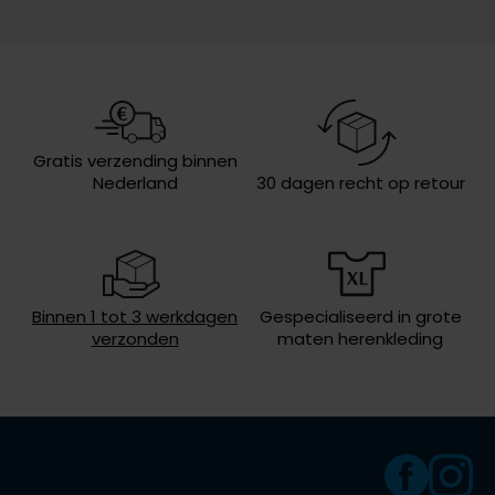
Olymp
Model
5-pocket model
Design
gemêleerd
Omslag
zonder omslag
People of Shibuya
Wasvoorschriften
30°C was, niet in de droger, strijken
Gratis verzending binnen
PME Legend
op lage temperatuur, niet chemisch
Nederland
30 dagen recht op retour
reinigen
Pierre Cardin
Polo Ralph Lauren
Portofino
Profuomo
Binnen 1 tot 3 werkdagen
Gespecialiseerd in grote
verzonden
maten herenkleding
R2
Rehab
Replay
Reset