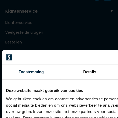
Roy Robson
Klantenservice
Klantenservice
Schiesser
Veelgestelde vragen
Secrid
Bestellen
Slater
Betalen
State of Art
Verzenden
Superdry
Retourneren
Toestemming
Details
Thomas Maine
Klachtenafhandeling
Tommy Hilfiger
Actievoorwaarden
Deze website maakt gebruik van cookies
Tramarossa
We gebruiken cookies om content en advertenties te persona
Vanguard
Artikelonderhoud
social media te bieden en om ons websiteverkeer te analyse
over uw gebruik van onze site met onze partners voor social
Winkel
analyse. Deze partners kunnen deze gegevens combineren me