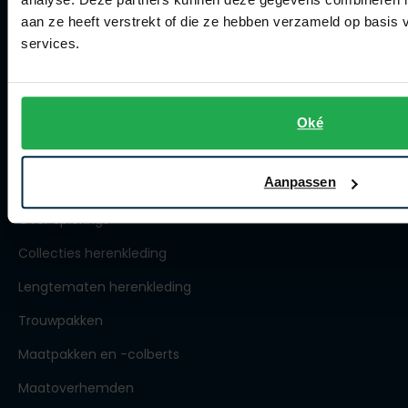
aan ze heeft verstrekt of die ze hebben verzameld op basis
Winkel
services.
Openingstijden
Contact winkel
Oké
Contact webshop
Spierings Herenmode
Aanpassen
Over Spierings
Collecties herenkleding
Lengtematen herenkleding
Trouwpakken
Maatpakken en -colberts
Maatoverhemden