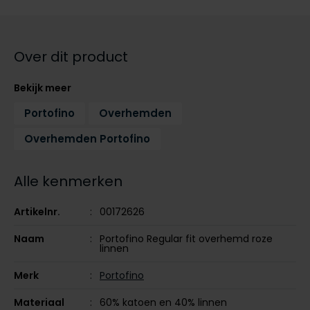
Tommy Hilfiger
Tommy Hilfiger
Giorgio
Vanguard
Vanguard
Over dit product
Lange maten
John Miller
Bekijk meer
Overhemden extra lang
La Boucle
Portofino
Overhemden
Lacoste
Overhemden Portofino
Ledub
Alle kenmerken
Lindenmann
Mac
Artikelnr.
00172626
Mc Alson
Naam
Portofino Regular fit overhemd roze
linnen
Meyer
Merk
Portofino
New Zealand
North 84
Materiaal
60% katoen en 40% linnen