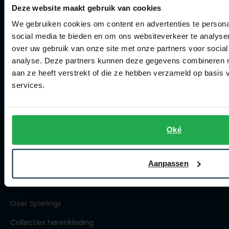
Deze website maakt gebruik van cookies
Klachtenafhandeling
We gebruiken cookies om content en advertenties te persona
Actievoorwaarden
social media te bieden en om ons websiteverkeer te analyse
Artikelonderhoud
over uw gebruik van onze site met onze partners voor social
analyse. Deze partners kunnen deze gegevens combineren me
Winkel
aan ze heeft verstrekt of die ze hebben verzameld op basis
services.
Winkel
Openingstijden
Oké
Contact winkel
Contact webshop
Aanpassen
Spierings Herenmode
Over Spierings
Collecties herenkleding