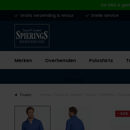
Skip to content
De SALE is ges
Gratis verzending & retour
Snelle service
Merken
Overhemden
Poloshirts
T
Favorieten
Truien
Home
Truien & Vesten
Truien
Portofino
Portofi
- 50%