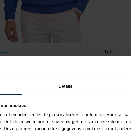
oot
1 / 7
Details
Alle ken
 van cookies
ent en advertenties te personaliseren, om functies voor social
daarmee uitermate geschikt voor de
Artikelnr.
ebben ook de panden van de trui
. Ook delen we informatie over uw gebruik van onze site met on
Naam
 broekband heen.
e. Deze partners kunnen deze gegevens combineren met andere i