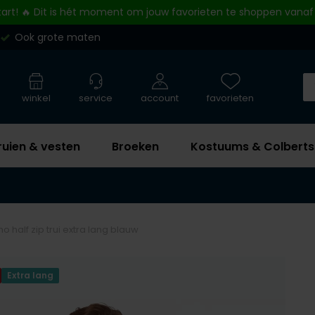
tart! 🔥 Dit is hét moment om jouw favorieten te shoppen vanaf
Ook grote maten
winkel
service
account
favorieten
ruien & vesten
Broeken
Kostuums & Colberts
no half zip trui extra lang blauw
Extra lang