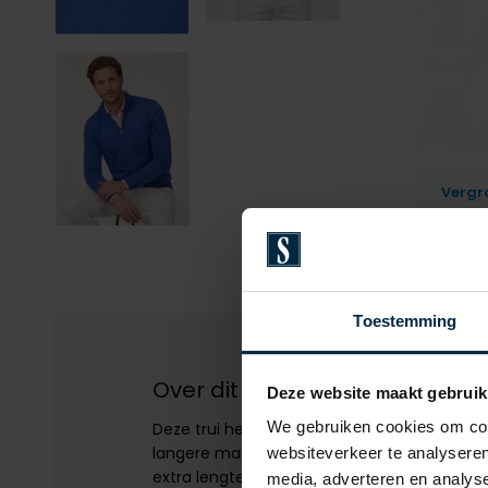
Vergr
Toestemming
Over dit product
Deze website maakt gebruik
We gebruiken cookies om cont
Deze trui heeft extra lange mouwen en is 
langere man. Naast de extra mouwlengte h
websiteverkeer te analyseren
extra lengte. Zo valt de trui netjes over de
media, adverteren en analys