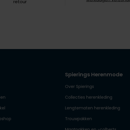
retour
Spierings Herenmode
Over Spierings
den
Collecties herenkleding
kel
Lengtematen herenkleding
bshop
Trouwpakken
Maatpakken en -colberts