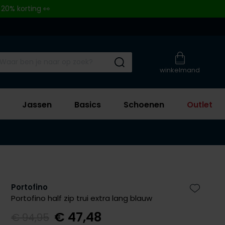
 20% korting 👀
Submit search
winkelmand
Jassen
Basics
Schoenen
Outlet
Portofino
Zet bij 
Portofino half zip trui extra lang blauw
€ 47,48
€ 94,95