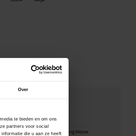
Over
merken
 media te bieden en om ons
00150385
ze partners voor social
Portofino half zip trui extra lang blauw
nformatie die u aan ze heeft