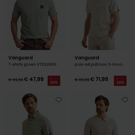
Vanguard
Vanguard
T-shirts groen VTSS2605554-Cloud Dancer
polo wit patroon 3-knoops
€ 47,99
€ 71,99
-
-
€ 59,99
€ 89,99
20%
20%
Toevoegen aan favorieten
Toevo