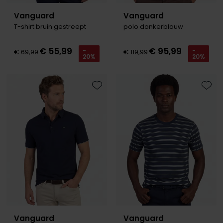
Vanguard
Vanguard
T-shirt bruin gestreept
polo donkerblauw
€ 55,99
€ 95,99
-
-
€ 69,99
€ 119,99
20%
20%
Toevoegen aan favorieten
Toevo
Vanguard
Vanguard