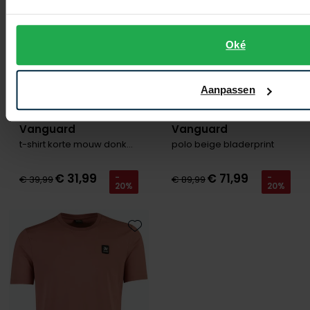
Oké
Aanpassen
Vanguard
Vanguard
t-shirt korte mouw donkerblauw
polo beige bladerprint
€ 31,99
€ 71,99
-
-
€ 39,99
€ 89,99
20%
20%
Toevoegen aan favorieten