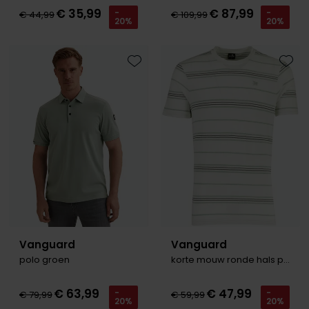
€ 35,99
€ 87,99
-
-
€ 44,99
€ 109,99
20%
20%
Toevoegen aan favorieten
Toevo
Vanguard
Vanguard
polo groen
korte mouw ronde hals pique wit
€ 63,99
€ 47,99
-
-
€ 79,99
€ 59,99
20%
20%