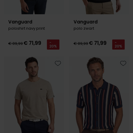
Vanguard
Vanguard
poloshirt navy print
polo zwart
€ 71,99
€ 71,99
-
-
€ 89,99
€ 89,99
20%
20%
Toevoegen aan favorieten
Toevo