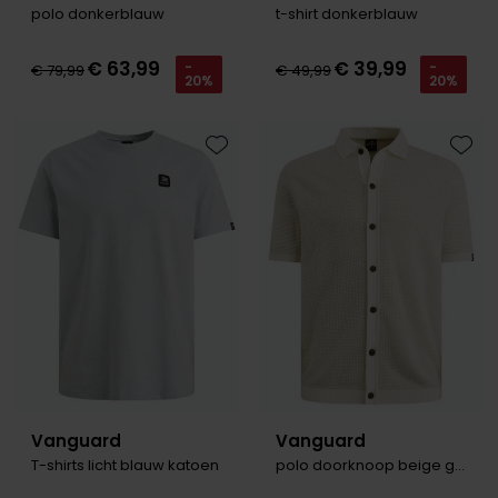
polo donkerblauw
t-shirt donkerblauw
€ 63,99
€ 39,99
-
-
€ 79,99
€ 49,99
20%
20%
Toevoegen aan favorieten
Toevo
Vanguard
Vanguard
T-shirts licht blauw katoen
polo doorknoop beige gebreid