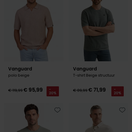
Roy Robson
Schiesser
Secrid
Slater
State of Art
Vanguard
Vanguard
Superdry
polo beige
T-shirt Beige structuur
Thomas Maine
€ 95,99
€ 71,99
-
-
€ 119,99
€ 89,99
Tommy Hilfiger
20%
20%
Tramarossa
Vanguard
Toevoegen aan favorieten
Toevo