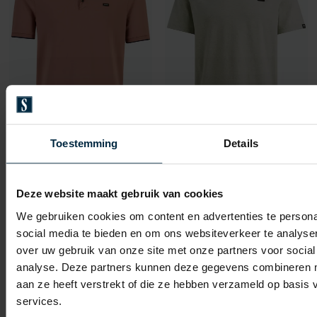
Toestemming
Details
Vanguard
Vanguard
polo pique beige
T-shirts groen effen katoen
Deze website maakt gebruik van cookies
€ 63,99
€ 35,99
-
-
€ 79,99
€ 44,99
We gebruiken cookies om content en advertenties te persona
20%
20%
social media te bieden en om ons websiteverkeer te analyse
over uw gebruik van onze site met onze partners voor social
analyse. Deze partners kunnen deze gegevens combineren me
Toevoegen aan favorieten
Toevo
aan ze heeft verstrekt of die ze hebben verzameld op basis
services.