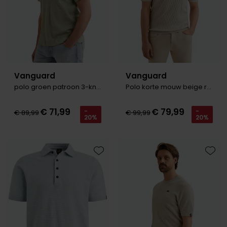
Vanguard
Vanguard
polo groen patroon 3-knoop
Polo korte mouw beige ruit structuur
€ 71,99
€ 79,99
-
-
€ 89,99
€ 99,99
20%
20%
Toevoegen aan favorieten
Toevo