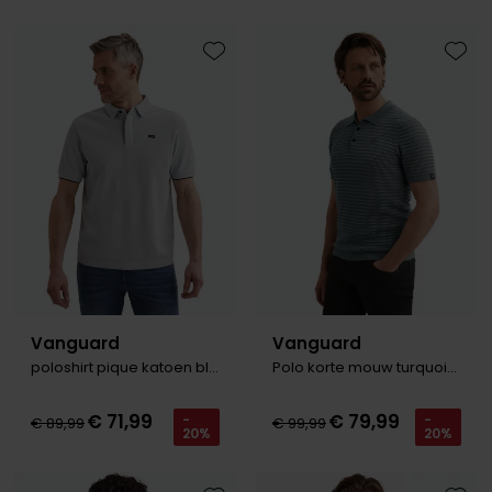
Toevoegen aan favorieten
Toevo
Vanguard
Vanguard
poloshirt pique katoen blauw
Polo korte mouw turquoise jacquardpatroon
€ 71,99
€ 79,99
-
-
€ 89,99
€ 99,99
20%
20%