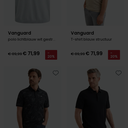
Vanguard
Vanguard
polo lichtblauw wit gestreept
T-shirt blauw structuur
€ 71,99
€ 71,99
-
-
€ 89,99
€ 89,99
20%
20%
Toevoegen aan favorieten
Toevo