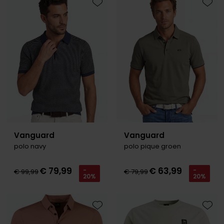
Toevoegen aan favorieten
Toevo
Vanguard
Vanguard
polo navy
polo pique groen
€ 79,99
€ 63,99
-
-
€ 99,99
€ 79,99
20%
20%
Toevoegen aan favorieten
Toevo