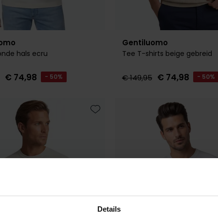
uomo
Gentiluomo
ronde hals ecru
Tee T-shirts beige gebreid
€ 74,98
€ 74,98
- 50%
€ 149,95
- 50%
Toevoegen aan favorieten
Details