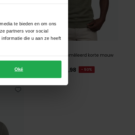
 media te bieden en om ons
ze partners voor social
nformatie die u aan ze heeft
Gentiluomo
t boord
T-shirt groen gemêleerd korte mouw
€ 74,98
Oké
€ 149,95
- 50%
Toevoegen aan favorieten