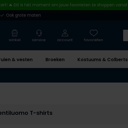
tart! 🔥 Dit is hét moment om jouw favorieten te shoppen vanaf
Ook grote maten
winkel
service
account
favorieten
ruien & vesten
Broeken
Kostuums & Colberts
ntiluomo T-shirts