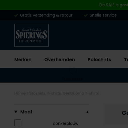
Skip to content
De SALE is ges
Gratis verzending & retour
Snelle service
Merken
Overhemden
Poloshirts
T
Favorieten
Home
Poloshirts
T-shirts
Gentiluomo T-shirts
Filteren op
Maat
Ge
donkerblauw