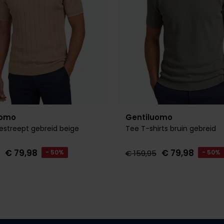
uomo
Gentiluomo
gestreept gebreid beige
Tee T-shirts bruin gebreid
€ 79,98
€ 79,98
- 50%
€ 159,95
- 50%