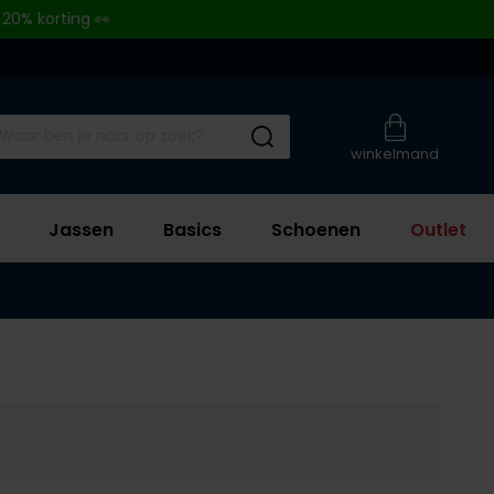
 20% korting 👀
Submit search
winkelmand
Jassen
Basics
Schoenen
Outlet