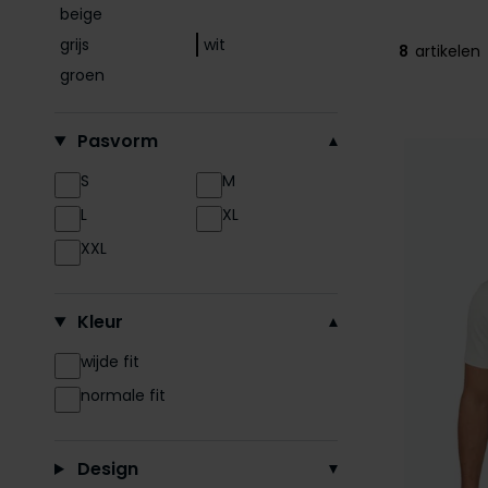
beige
grijs
wit
8
artikelen
groen
Pasvorm
S
M
L
XL
XXL
Kleur
wijde fit
normale fit
Design