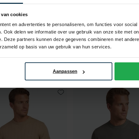
 van cookies
ent en advertenties te personaliseren, om functies voor social
. Ook delen we informatie over uw gebruik van onze site met on
e. Deze partners kunnen deze gegevens combineren met andere i
erzameld op basis van uw gebruik van hun services.
uomo
Gentiluomo
irts wit gebreid
T-shirt wit effen katoen me
€ 79,98
€ 74,98
Aanpassen
- 50%
€ 149,95
- 50%
Toevoegen aan favorieten