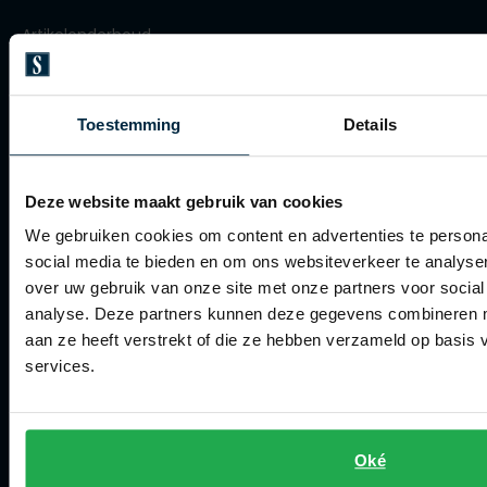
Olymp
Artikelonderhoud
Winkel
People of Shibuya
Toestemming
Details
Winkel
PME Legend
Openingstijden
Pierre Cardin
Deze website maakt gebruik van cookies
Contact winkel
Polo Ralph Lauren
We gebruiken cookies om content en advertenties te persona
Contact webshop
social media te bieden en om ons websiteverkeer te analyse
Portofino
over uw gebruik van onze site met onze partners voor social
Profuomo
analyse. Deze partners kunnen deze gegevens combineren me
Spierings Herenmode
aan ze heeft verstrekt of die ze hebben verzameld op basis
R2
services.
Over Spierings
Rehab
Collecties herenkleding
Replay
Lengtematen herenkleding
Oké
Reset