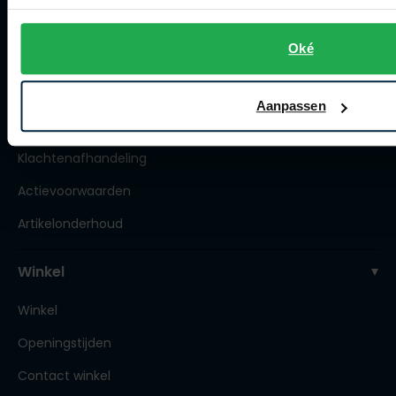
Bestellen
Oké
Betalen
Verzenden
Aanpassen
Retourneren
Klachtenafhandeling
Actievoorwaarden
Artikelonderhoud
Winkel
Winkel
Openingstijden
Contact winkel