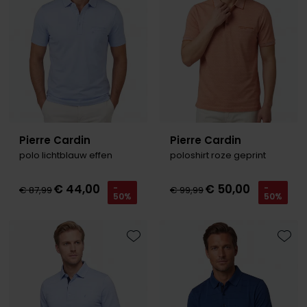
Roy Robson
Schiesser
Secrid
Slater
Pierre Cardin
Pierre Cardin
State of Art
polo lichtblauw effen
poloshirt roze geprint
Superdry
€ 44,00
€ 50,00
-
-
Thomas Maine
€ 87,99
€ 99,99
50%
50%
Tommy Hilfiger
Tramarossa
Toevoegen aan favorieten
Toevo
Vanguard