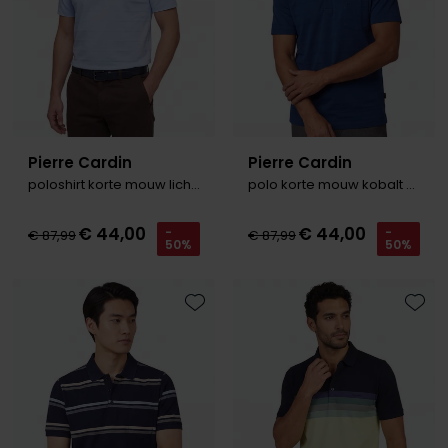
Pierre Cardin
Pierre Cardin
poloshirt korte mouw lichtblauw
polo korte mouw kobalt gestreept
€ 44,00
€ 44,00
-
-
€ 87,99
€ 87,99
50%
50%
Toevoegen aan favorieten
Toevo