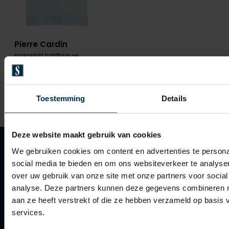
Pierre Cardin
poloshirt lichtblauw
€ 63,99
-
€ 79,99
20%
Toestemming
Details
Deze website maakt gebruik van cookies
We gebruiken cookies om content en advertenties te persona
social media te bieden en om ons websiteverkeer te analyse
over uw gebruik van onze site met onze partners voor social
Klantenservice
analyse. Deze partners kunnen deze gegevens combineren me
aan ze heeft verstrekt of die ze hebben verzameld op basis
Klantenservice
services.
Veelgestelde vragen