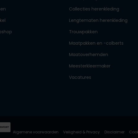
den
Collecties herenkleding
kel
Lengtematen herenkleding
bshop
Trouwpakken
Maatpakken en -colberts
Maatoverhemden
Meesterkleermaker
Vacatures
Algemene voorwaarden
Veiligheid & Privacy
Disclaimer
Cook