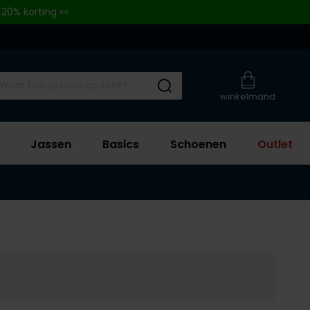
 20% korting 👀
Submit search
winkelmand
Jassen
Basics
Schoenen
Outlet