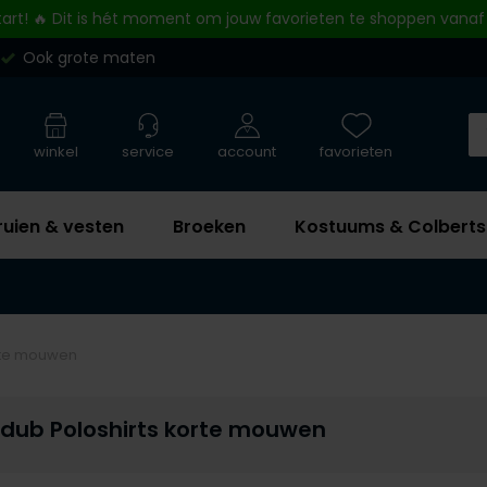
tart! 🔥 Dit is hét moment om jouw favorieten te shoppen vanaf
Ook grote maten
winkel
service
account
favorieten
ruien & vesten
Broeken
Kostuums & Colberts
orte mouwen
edub Poloshirts korte mouwen