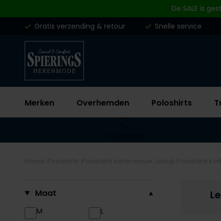
Skip to content
De SALE is ges
Gratis verzending & retour
Snelle service
Merken
Overhemden
Poloshirts
T
Favorieten
Home
Poloshirts
Poloshirts korte mouw
Ledub Poloshirts k
Filteren op
Maat
L
M
L