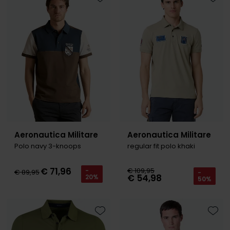
Toevoegen aan favorieten
Toevo
Olymp
People of Shibuya
PME Legend
Pierre Cardin
Polo Ralph Lauren
Portofino
Aeronautica Militare
Aeronautica Militare
Polo navy 3-knoops
regular fit polo khaki
Profuomo
R2
€ 71,96
€ 109,95
-
€ 89,95
-
€ 54,98
20%
50%
Rehab
Replay
Reset
Toevoegen aan favorieten
Toevo