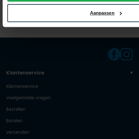
€ 83,96
€ 51,96
-
-
€ 104,95
€ 64,95
20%
20%
Aanpassen
Klantenservice
Klantenservice
Veelgestelde vragen
Bestellen
Betalen
Verzenden