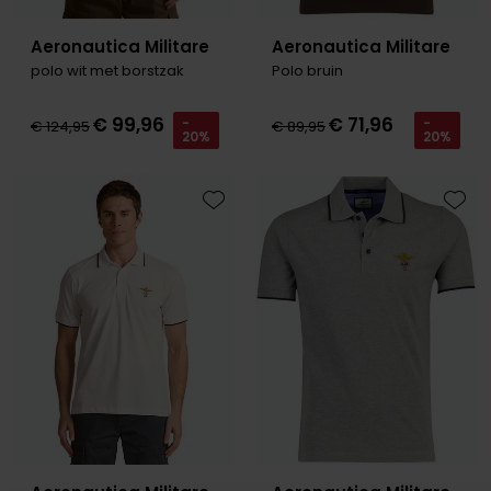
Aeronautica Militare
Aeronautica Militare
polo wit met borstzak
Polo bruin
€ 99,96
€ 71,96
-
-
€ 124,95
€ 89,95
20%
20%
Toevoegen aan favorieten
Toevo