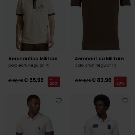
Aeronautica Militare
Aeronautica Militare
polo ecru Regular Fit
polo bruin Regular Fit
€ 55,96
€ 83,96
-
-
€ 69,95
€ 104,95
20%
20%
Toevoegen aan favorieten
Toevo