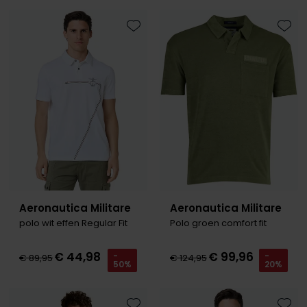
Tommy Hilfiger
Tommy Hilfiger
Giorgio
Vanguard
Vanguard
Toevoegen aan favorieten
Toevo
Lange maten
John Miller
Overhemden extra lang
La Boucle
Lacoste
Ledub
Lindenmann
Mac
Aeronautica Militare
Aeronautica Militare
polo wit effen Regular Fit
Polo groen comfort fit
Mc Alson
Meyer
€ 44,98
€ 99,96
-
-
€ 89,95
€ 124,95
50%
20%
New Zealand
North 84