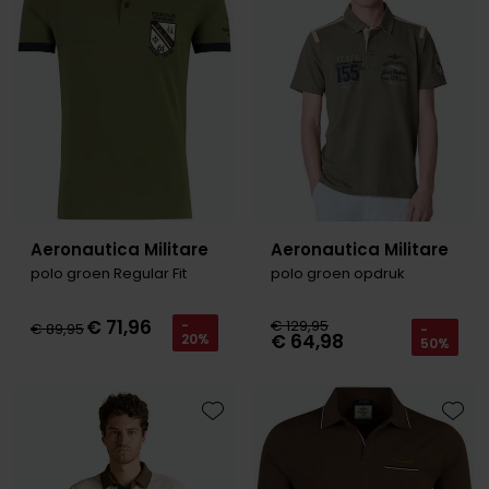
Roy Robson
Schiesser
Secrid
Slater
State of Art
Aeronautica Militare
Aeronautica Militare
Superdry
polo groen Regular Fit
polo groen opdruk
Thomas Maine
€ 71,96
€ 129,95
-
€ 89,95
-
€ 64,98
Tommy Hilfiger
20%
50%
Tramarossa
Vanguard
Toevoegen aan favorieten
Toevo