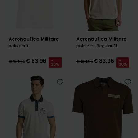
Aeronautica Militare
Aeronautica Militare
polo ecru
polo ecru Regular Fit
€ 83,96
€ 83,96
-
-
€ 104,95
€ 104,95
20%
20%
Toevoegen aan favorieten
Toevo