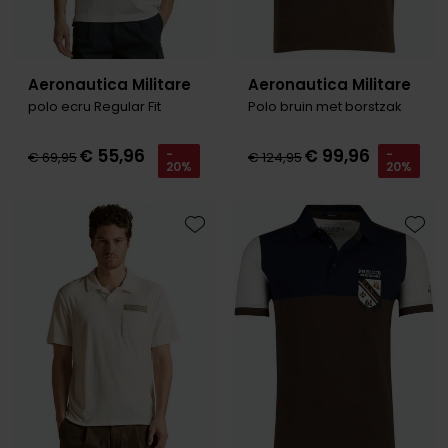
Aeronautica Militare
Aeronautica Militare
polo ecru Regular Fit
Polo bruin met borstzak
€ 55,96
€ 99,96
-
-
€ 69,95
€ 124,95
20%
20%
Toevoegen aan favorieten
Toevo