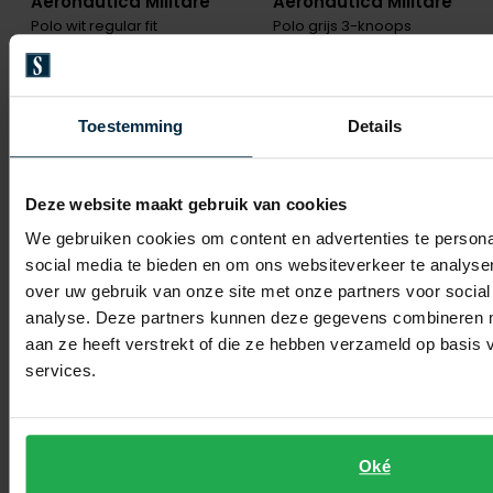
Aeronautica Militare
Aeronautica Militare
Polo wit regular fit
Polo grijs 3-knoops
€ 51,96
€ 51,96
-
-
€ 64,95
€ 64,95
20%
20%
Toestemming
Details
Toevoegen aan favorieten
Toevo
Deze website maakt gebruik van cookies
We gebruiken cookies om content en advertenties te persona
social media te bieden en om ons websiteverkeer te analyse
over uw gebruik van onze site met onze partners voor social
analyse. Deze partners kunnen deze gegevens combineren me
aan ze heeft verstrekt of die ze hebben verzameld op basis
services.
Aeronautica Militare
Aeronautica Militare
Oké
polo donkerblaue italia
Polo bruin katoen