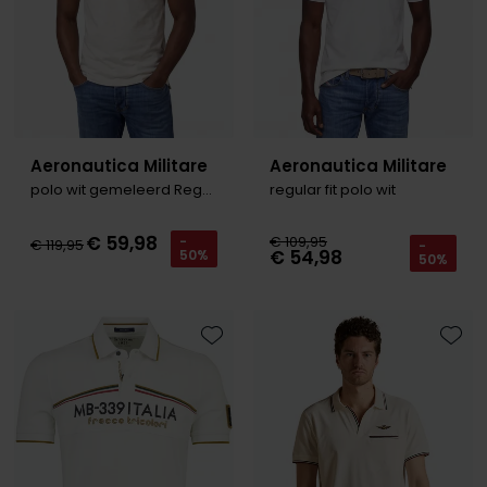
Aeronautica Militare
Aeronautica Militare
polo wit gemeleerd Regular Fit katoen
regular fit polo wit
€ 59,98
€ 109,95
-
€ 119,95
-
€ 54,98
50%
50%
Toevoegen aan favorieten
Toevo