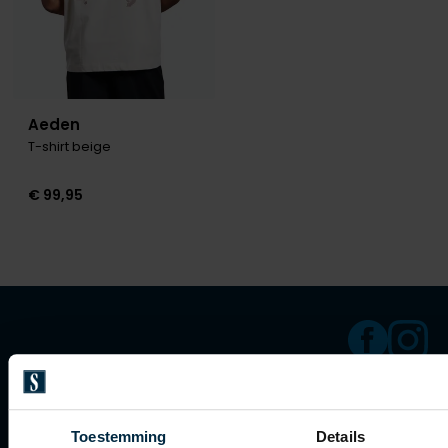
Aeden
T-shirt beige
€ 99,95
Klantenservice
Toestemming
Details
Klantenservice