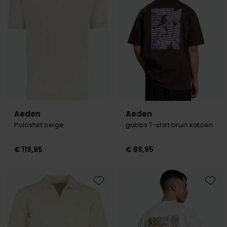
Olymp
People of Shibuya
PME Legend
Pierre Cardin
Polo Ralph Lauren
Aeden
Aeden
Poloshirt beige
gabbs T-shirt bruin katoen
Portofino
Profuomo
€ 119,95
€ 89,95
R2
Rehab
Toevoegen aan favorieten
Toevo
Replay
Reset