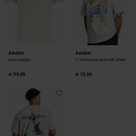
Roy Robson
Schiesser
Secrid
Slater
Aeden
Aeden
polo beige
T-shirt back print off white
State of Art
Superdry
€ 119,95
€ 79,95
Thomas Maine
Tommy Hilfiger
Toevoegen aan favorieten
Tramarossa
Vanguard