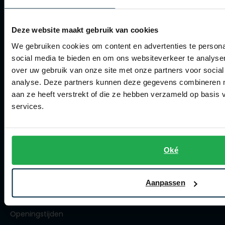
Veelgestelde vragen
Deze website maakt gebruik van cookies
Bestellen
We gebruiken cookies om content en advertenties te persona
Betalen
social media te bieden en om ons websiteverkeer te analyse
over uw gebruik van onze site met onze partners voor social
Verzenden
analyse. Deze partners kunnen deze gegevens combineren me
Retourneren
aan ze heeft verstrekt of die ze hebben verzameld op basis
services.
Klachtenafhandeling
Actievoorwaarden
Artikelonderhoud
Oké
Winkel
Aanpassen
Winkel
Openingstijden