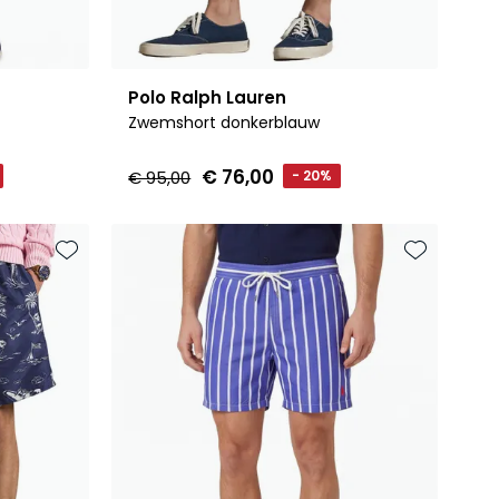
Polo Ralph Lauren
Zwemshort donkerblauw
€ 76,00
€ 95,00
- 20%
Toevoegen aan favorieten
Toevoegen 