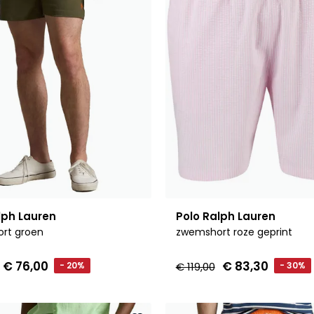
lph Lauren
Polo Ralph Lauren
rt groen
zwemshort roze geprint
€ 76,00
€ 83,30
- 20%
€ 119,00
- 30%