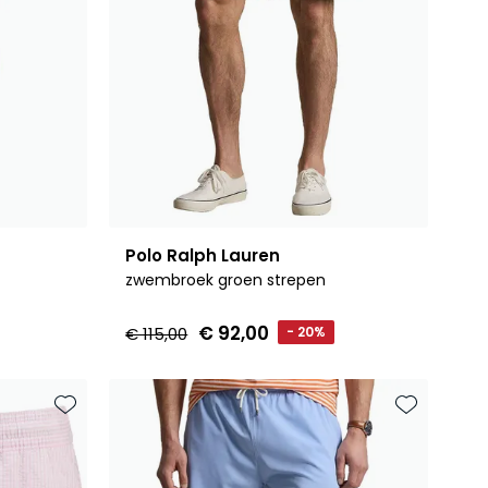
Polo Ralph Lauren
zwembroek groen strepen
€ 92,00
€ 115,00
- 20%
Toevoegen aan favorieten
Toevoegen 