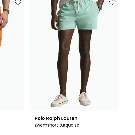
Toevoegen aan favorieten
Toevoegen 
Polo Ralph Lauren
zwemshort turquoise