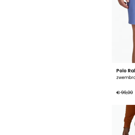
Polo Ra
zwembroe
€ 99,00