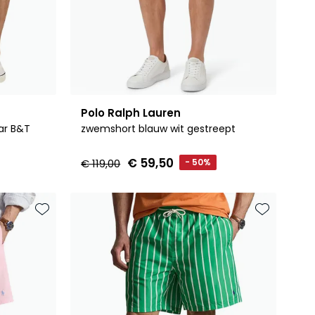
Polo Ralph Lauren
ar B&T
zwemshort blauw wit gestreept
€ 59,50
€ 119,00
- 50%
Toevoegen aan favorieten
Toevoegen 