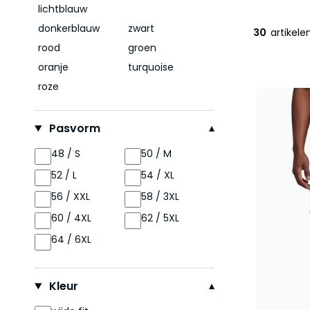
lichtblauw
donkerblauw
zwart
30
artikele
rood
groen
oranje
turquoise
roze
Pasvorm
48 / S
50 / M
52 / L
54 / XL
56 / XXL
58 / 3XL
60 / 4XL
62 / 5XL
64 / 6XL
Kleur