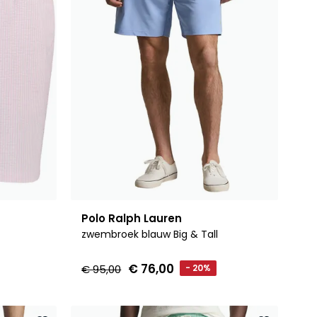
Polo Ralph Lauren
zwembroek blauw Big & Tall
€ 76,00
€ 95,00
- 20%