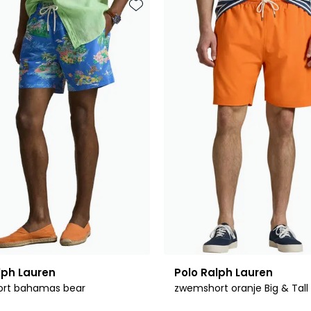
Toevoegen aan favorieten
lph Lauren
Polo Ralph Lauren
rt bahamas bear
zwemshort oranje Big & Tall