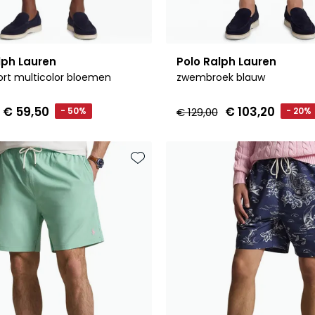
lph Lauren
Polo Ralph Lauren
rt multicolor bloemen
zwembroek blauw
€ 59,50
€ 103,20
- 50%
€ 129,00
- 20%
Toevoegen aan favorieten