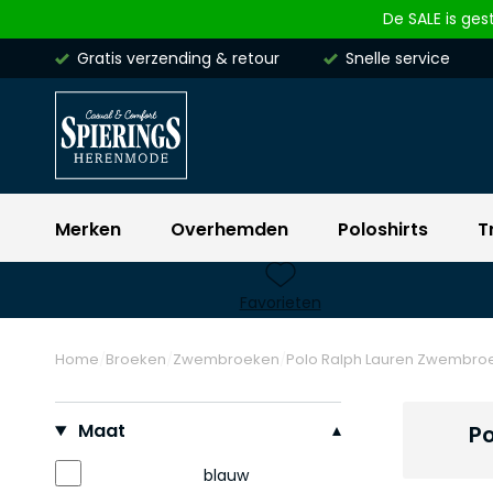
Skip to content
De SALE is ges
Gratis verzending & retour
Snelle service
Merken
Overhemden
Poloshirts
T
Favorieten
Home
Broeken
Zwembroeken
Polo Ralph Lauren Zwembro
Filteren op
Maat
P
blauw