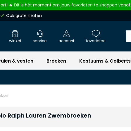
tart! 🔥 Dit is hét moment om jouw favorieten te shoppen vanaf
Ook grote maten
winkel
service
account
favorieten
ruien & vesten
Broeken
Kostuums & Colberts
eken
olo Ralph Lauren Zwembroeken