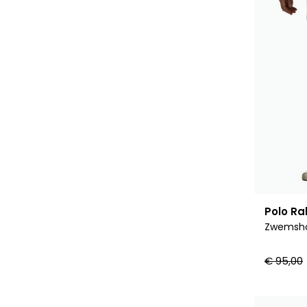
Polo Ra
Zwemsho
€ 95,00