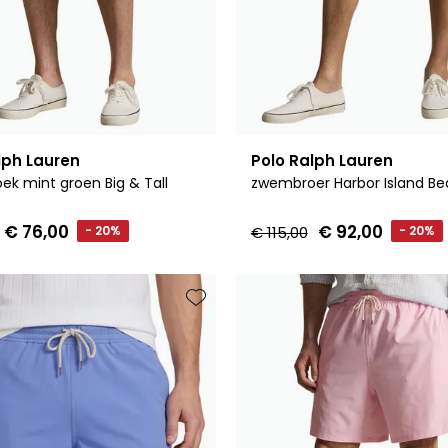
lph Lauren
Polo Ralph Lauren
k mint groen Big & Tall
zwembroer Harbor Island Be
€ 76,00
€ 92,00
- 20%
€ 115,00
- 20%
Toevoegen aan favorieten