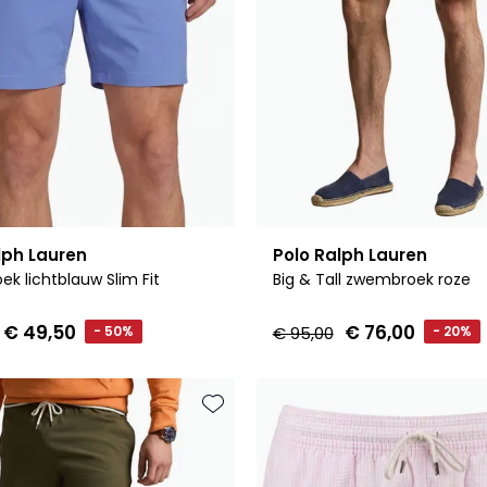
lph Lauren
Polo Ralph Lauren
k lichtblauw Slim Fit
Big & Tall zwembroek roze
€ 49,50
€ 76,00
- 50%
€ 95,00
- 20%
Toevoegen aan favorieten