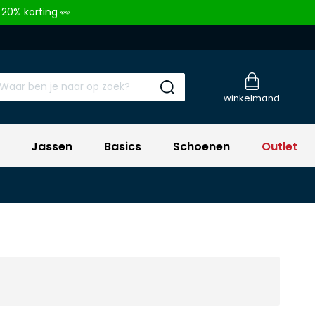
 20% korting 👀
Submit search
winkelmand
Jassen
Basics
Schoenen
Outlet