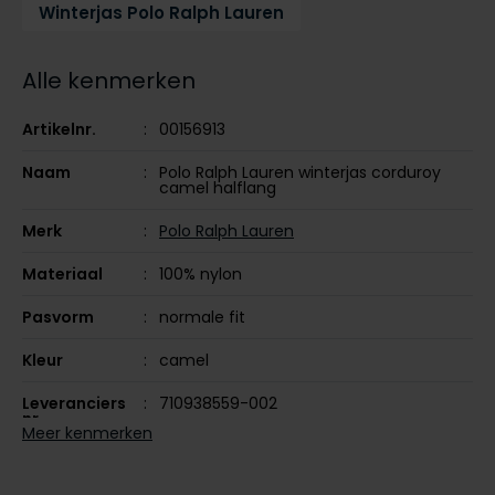
Winterjas Polo Ralph Lauren
Tommy Hilfiger
Tommy Hilfiger
Giorgio
Vanguard
Vanguard
Alle kenmerken
Lange maten
Artikelnr.
00156913
John Miller
Overhemden extra lang
Naam
Polo Ralph Lauren winterjas corduroy
La Boucle
camel halflang
Lacoste
Merk
Polo Ralph Lauren
Ledub
Materiaal
100% nylon
Lindenmann
Pasvorm
normale fit
Mac
Kleur
camel
Mc Alson
Leveranciers
710938559-002
Meyer
nr.
Meer kenmerken
New Zealand
Design
effen
North 84