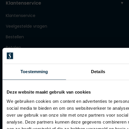
Klantenservice
Roy Robson
Klantenservice
Veelgestelde vragen
Schiesser
Bestellen
Secrid
Betalen
Slater
Verzenden
State of Art
Retourneren
Superdry
Toestemming
Details
Klachtenafhandeling
Thomas Maine
Tommy Hilfiger
Actievoorwaarden
Deze website maakt gebruik van cookies
Tramarossa
Artikelonderhoud
We gebruiken cookies om content en advertenties te persona
social media te bieden en om ons websiteverkeer te analyse
Vanguard
over uw gebruik van onze site met onze partners voor social
Winkel
analyse. Deze partners kunnen deze gegevens combineren me
aan ze heeft verstrekt of die ze hebben verzameld op basis