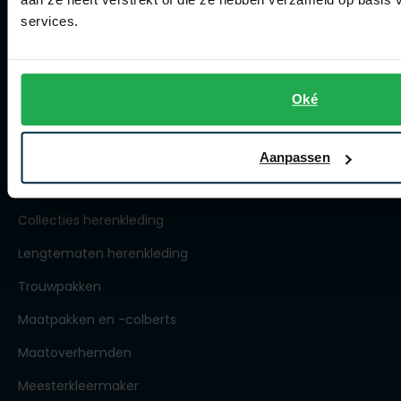
Winkel
services.
Openingstijden
Contact winkel
Contact webshop
Oké
Spierings Herenmode
Aanpassen
Over Spierings
Collecties herenkleding
Lengtematen herenkleding
Trouwpakken
Maatpakken en -colberts
Maatoverhemden
Meesterkleermaker