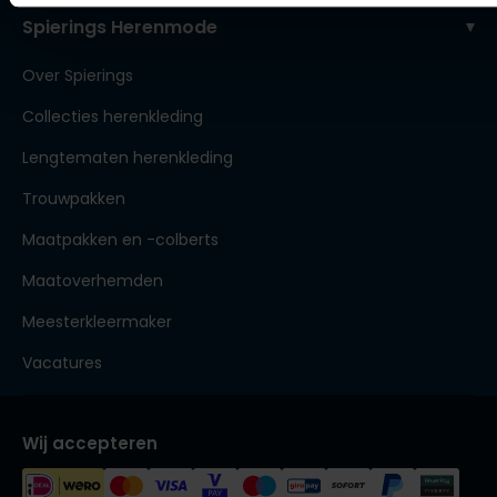
Spierings Herenmode
Over Spierings
Collecties herenkleding
Lengtematen herenkleding
Trouwpakken
Maatpakken en -colberts
Maatoverhemden
Meesterkleermaker
Vacatures
Wij accepteren