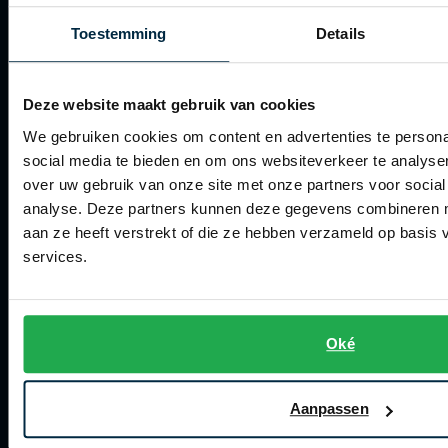
Betalen
Toestemming
Details
Verzenden
Retourneren
Deze website maakt gebruik van cookies
Klachtenafhandeling
We gebruiken cookies om content en advertenties te persona
social media te bieden en om ons websiteverkeer te analyse
Actievoorwaarden
over uw gebruik van onze site met onze partners voor social
Artikelonderhoud
analyse. Deze partners kunnen deze gegevens combineren me
aan ze heeft verstrekt of die ze hebben verzameld op basis
services.
Winkel
Winkel
Openingstijden
Oké
Contact winkel
Aanpassen
Contact webshop