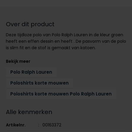
Tommy Hilfiger
Tommy Hilfiger
Giorgio
Vanguard
Vanguard
Over dit product
Lange maten
Deze tijdloze polo van Polo Ralph Lauren in de kleur groen
John Miller
Overhemden extra lang
heeft een effen dessin en heeft . De pasvorm van de polo
La Boucle
is slim fit en de stof is gemaakt van katoen.
Lacoste
Bekijk meer
Ledub
Polo Ralph Lauren
Lindenmann
Poloshirts korte mouwen
Mac
Poloshirts korte mouwen Polo Ralph Lauren
Mc Alson
Meyer
Alle kenmerken
New Zealand
Artikelnr.
00163372
North 84