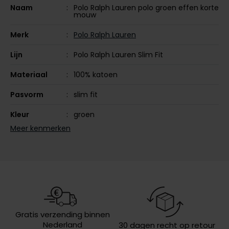
Naam
Polo Ralph Lauren polo groen effen korte
Olymp
mouw
Merk
Polo Ralph Lauren
Lijn
Polo Ralph Lauren Slim Fit
People of Shibuya
Materiaal
100% katoen
PME Legend
Pierre Cardin
Pasvorm
slim fit
Polo Ralph Lauren
Kleur
groen
Meer kenmerken
Portofino
Mouwlengte
korte mouw
Profuomo
Leveranciers
710680784-427
nr.
R2
Design
effen
Rehab
Replay
Sluiting
2 knoops
Gratis verzending binnen
Reset
Eigenschappen
pique
Nederland
30 dagen recht op retour