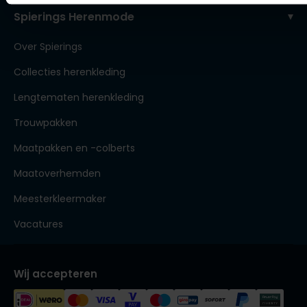
Spierings Herenmode
Over Spierings
Collecties herenkleding
Lengtematen herenkleding
Trouwpakken
Maatpakken en -colberts
Maatoverhemden
Meesterkleermaker
Vacatures
Wij accepteren