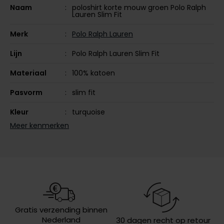
Naam
poloshirt korte mouw groen Polo Ralph
Olymp
Lauren Slim Fit
Merk
Polo Ralph Lauren
Lijn
Polo Ralph Lauren Slim Fit
People of Shibuya
Materiaal
100% katoen
PME Legend
Pierre Cardin
Pasvorm
slim fit
Polo Ralph Lauren
Kleur
turquoise
Meer kenmerken
Portofino
Mouwlengte
korte mouw
Profuomo
Leveranciers
710536856-451
nr.
R2
Design
effen
Rehab
Replay
Sluiting
2 knoops
Gratis verzending binnen
Reset
Wasvoorschriften
speciaal wasprogamma 30°C,
Nederland
30 dagen recht op retour
toegestaan voor de droger, strijken