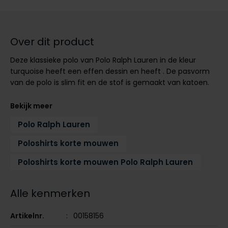
Tommy Hilfiger
Tommy Hilfiger
Giorgio
Vanguard
Vanguard
Over dit product
Lange maten
Deze klassieke polo van Polo Ralph Lauren in de kleur
John Miller
Overhemden extra lang
turquoise heeft een effen dessin en heeft . De pasvorm
La Boucle
van de polo is slim fit en de stof is gemaakt van katoen.
Lacoste
Bekijk meer
Ledub
Polo Ralph Lauren
Lindenmann
Poloshirts korte mouwen
Mac
Poloshirts korte mouwen Polo Ralph Lauren
Mc Alson
Meyer
Alle kenmerken
New Zealand
Artikelnr.
00158156
North 84