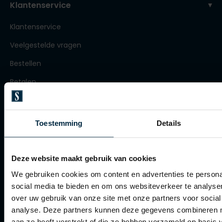
Klantenservice
Roy Robson
Klantenservice
Veelgestelde vragen
Schiesser
Bestellen
Secrid
Betalen
Slater
Verzenden
State of Art
Retourneren
Superdry
Toestemming
Details
Thomas Maine
Klachtenafhandeling
Tommy Hilfiger
Actievoorwaarden
Deze website maakt gebruik van cookies
Tramarossa
Artikelonderhoud
We gebruiken cookies om content en advertenties te persona
social media te bieden en om ons websiteverkeer te analyse
Vanguard
over uw gebruik van onze site met onze partners voor social
Winkel
analyse. Deze partners kunnen deze gegevens combineren me
aan ze heeft verstrekt of die ze hebben verzameld op basis