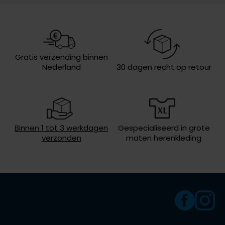
nr.
Olymp
Design
effen
Boord
semi-wide spread boord
People of Shibuya
Gratis verzending binnen
Borstzak
geen borstzak
Nederland
30 dagen recht op retour
PME Legend
Manchet
enkele manchet
Pierre Cardin
Wasvoorschriften
40°C was, niet in de droger, strijken
Polo Ralph Lauren
op lage temperatuur, niet chemisch
reinigen
Portofino
Binnen 1 tot 3 werkdagen
Gespecialiseerd in grote
verzonden
maten herenkleding
Profuomo
R2
Rehab
Replay
Reset