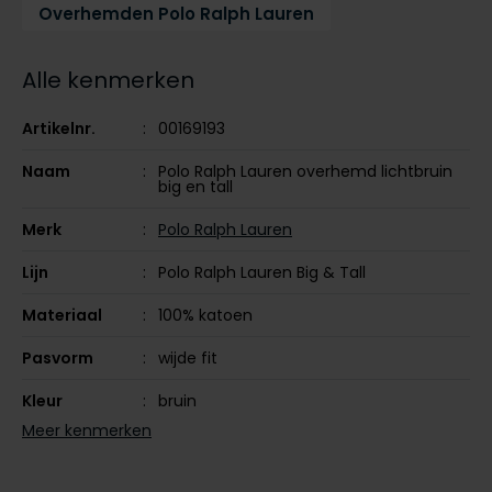
Overhemden Polo Ralph Lauren
Tommy Hilfiger
Tommy Hilfiger
Giorgio
Vanguard
Vanguard
Alle kenmerken
Lange maten
Artikelnr.
00169193
John Miller
Overhemden extra lang
La Boucle
Naam
Polo Ralph Lauren overhemd lichtbruin
big en tall
Lacoste
Merk
Polo Ralph Lauren
Ledub
Lijn
Polo Ralph Lauren Big & Tall
Lindenmann
Materiaal
100% katoen
Mac
Pasvorm
wijde fit
Mc Alson
Kleur
bruin
Meyer
Meer kenmerken
New Zealand
Mouwlengte
lange mouw
North 84
Leveranciers
711P03963-001