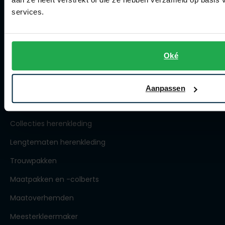
Winkel
services.
Openingstijden
Contact winkel
Contact webshop
Oké
Spierings Herenmode
Aanpassen
Over Spierings
Collecties herenkleding
Lengtematen herenkleding
Trouwpakken
Maatpakken en -colberts
Maatoverhemden
Meesterkleermaker