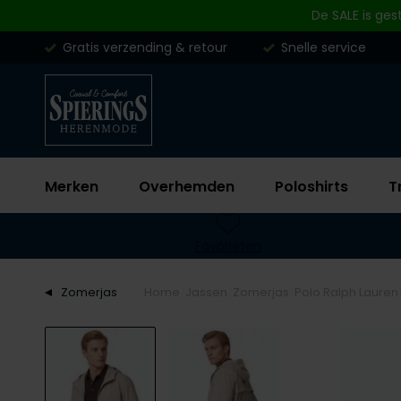
Skip to content
De SALE is ges
Gratis verzending & retour
Snelle service
Merken
Overhemden
Poloshirts
T
Favorieten
Zomerjas
Home
Jassen
Zomerjas
Polo Ralph Lauren