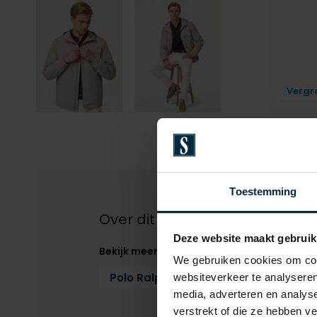
Vergr
Toestemming
Over dit product
Deze website maakt gebruik
Bekijk meer
We gebruiken cookies om cont
Polo Ralph Lauren
Zomerjas
websiteverkeer te analyseren
media, adverteren en analys
verstrekt of die ze hebben v