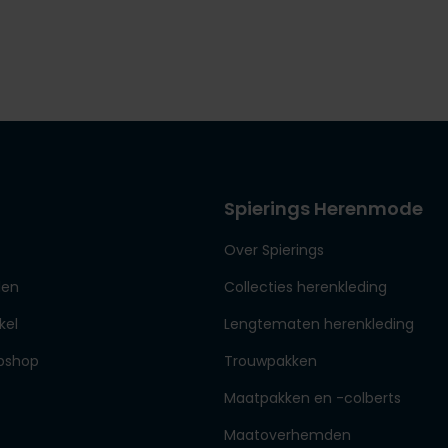
Spierings Herenmode
Over Spierings
den
Collecties herenkleding
kel
Lengtematen herenkleding
bshop
Trouwpakken
Maatpakken en -colberts
Maatoverhemden