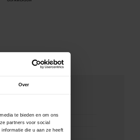
Over
merken
00166026
 media te bieden en om ons
Polo Ralph Lauren jas beige
ze partners voor social
nformatie die u aan ze heeft
Polo Ralph Lauren