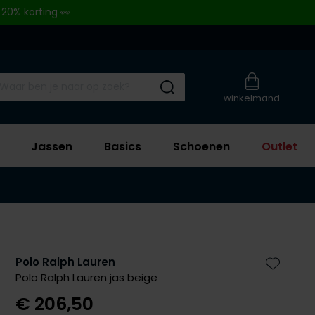
 20% korting 👀
Submit search
winkelmand
Jassen
Basics
Schoenen
Outlet
Polo Ralph Lauren
Zet bij 
Polo Ralph Lauren jas beige
€ 206,50