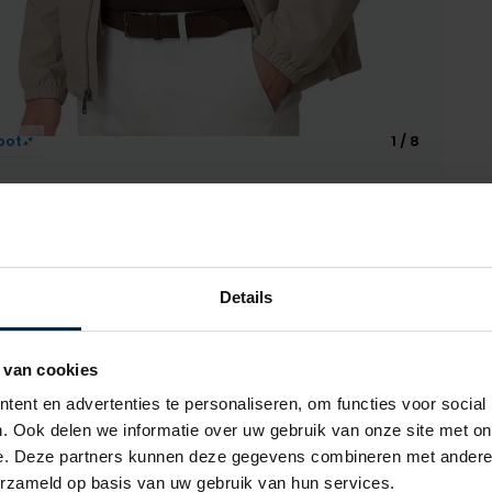
oot
1 / 8
Details
Alle ken
 van cookies
Artikelnr.
ent en advertenties te personaliseren, om functies voor social
Naam
Zomerjas Polo Ralph Lauren
. Ook delen we informatie over uw gebruik van onze site met on
e. Deze partners kunnen deze gegevens combineren met andere i
Merk
erzameld op basis van uw gebruik van hun services.