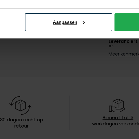
Materiaal
Pasvorm
Aanpassen
Kleur
Leveranciers
nr.
Meer kenmer
Design
Sluiting
Capuchon
Eigenschapp
Lengte jas
Binnen 1 tot 3
Soort jas
30 dagen recht op
werkdagen verzond
retour
Wasvoorschr