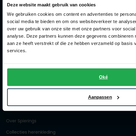
Deze website maakt gebruik van cookies
Klachtenafhandeling
We gebruiken cookies om content en advertenties te persona
Actievoorwaarden
social media te bieden en om ons websiteverkeer te analyse
Artikelonderhoud
over uw gebruik van onze site met onze partners voor social
analyse. Deze partners kunnen deze gegevens combineren me
Winkel
aan ze heeft verstrekt of die ze hebben verzameld op basis
services.
Winkel
Openingstijden
Oké
Contact winkel
Contact webshop
Aanpassen
Spierings Herenmode
Over Spierings
Collecties herenkleding