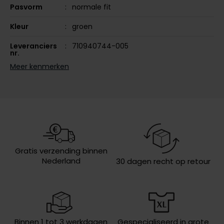
Pasvorm
normale fit
Olymp
Kleur
groen
Leveranciers
710940744-005
nr.
People of Shibuya
Meer kenmerken
Design
effen
PME Legend
Pierre Cardin
Sluiting
rits
Polo Ralph Lauren
Capuchon
zonder capuchon
Portofino
Lengte jas
kort
Profuomo
Wasvoorschriften
40°C was, toegestaan voor de
Gratis verzending binnen
droger, strijken op lage temperatuur,
R2
Nederland
30 dagen recht op retour
chemish reinigen
Rehab
Replay
Reset
Binnen 1 tot 3 werkdagen
Gespecialiseerd in grote