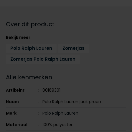
Tommy Hilfiger
Tommy Hilfiger
Giorgio
Vanguard
Vanguard
Over dit product
Lange maten
John Miller
Bekijk meer
Overhemden extra lang
La Boucle
Polo Ralph Lauren
Zomerjas
Lacoste
Zomerjas Polo Ralph Lauren
Ledub
Alle kenmerken
Lindenmann
Mac
Artikelnr.
00169301
Mc Alson
Naam
Polo Ralph Lauren jack groen
Meyer
Merk
Polo Ralph Lauren
New Zealand
Materiaal
100% polyester
North 84