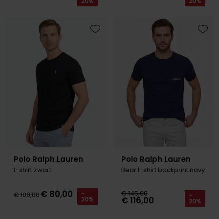
20%
20%
Toevoegen aan favorieten
Toevo
Polo Ralph Lauren
Polo Ralph Lauren
t-shirt zwart
Bear t-shirt backprint navy
€ 80,00
€ 145,00
-
€ 100,00
-
€ 116,00
20%
20%