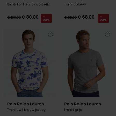
Big & Tall t-shirt zwart effen
T-shirt blauw
€ 80,00
€ 68,00
-
-
€ 100,00
€ 85,00
20%
20%
Toevoegen aan favorieten
Toevo
Polo Ralph Lauren
Polo Ralph Lauren
T-shirt wit blauw jersey
t-shirt grijs