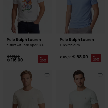
Roy Robson
Schiesser
Secrid
Polo Ralph Lauren
Polo Ralph Lauren
Slater
t-shirt wit Bear opdruk Custom Slim Fit
T-shirt blauw
State of Art
€ 68,00
€ 145,00
-
€ 85,00
-
Superdry
€ 116,00
20%
20%
Thomas Maine
Tommy Hilfiger
Toevoegen aan favorieten
Toevo
Tramarossa
Vanguard