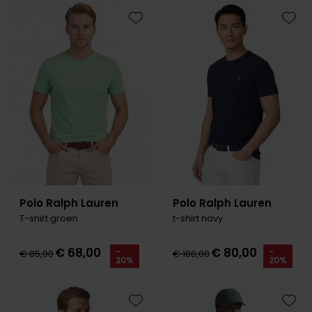
Toevoegen aan favorieten
Toevo
Polo Ralph Lauren
Polo Ralph Lauren
T-shirt groen
t-shirt navy
€ 68,00
€ 80,00
-
-
€ 85,00
€ 100,00
20%
20%