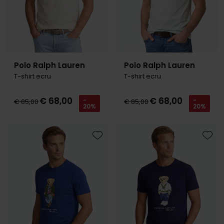
Polo Ralph Lauren
Polo Ralph Lauren
T-shirt ecru
T-shirt ecru
€ 68,00
€ 68,00
-
-
€ 85,00
€ 85,00
20%
20%
Toevoegen aan favorieten
Toevo