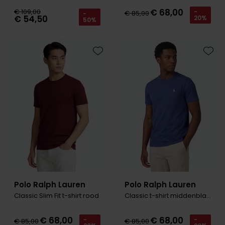
€ 68,00
€ 109,00
-
€ 85,00
-
€ 54,50
20%
50%
Toevoegen aan favorieten
Toevo
Polo Ralph Lauren
Polo Ralph Lauren
Classic Slim Fit t-shirt rood
Classic t-shirt middenblauw
€ 68,00
€ 68,00
-
-
€ 85,00
€ 85,00