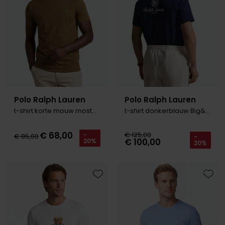
Olymp
People of Shibuya
PME Legend
Pierre Cardin
Polo Ralph Lauren
Polo Ralph Lauren
Polo Ralph Lauren
t-shirt korte mouw mosterd
t-shirt donkerblauw Big&Tall
Portofino
€ 68,00
€ 125,00
-
€ 85,00
-
€ 100,00
20%
20%
Profuomo
R2
Rehab
Toevoegen aan favorieten
Toevo
Replay
Reset