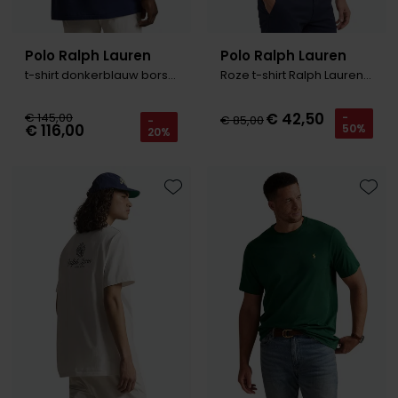
Polo Ralph Lauren
Polo Ralph Lauren
t-shirt donkerblauw borstzak B&T
Roze t-shirt Ralph Lauren Custom Slim Fit
€ 42,50
€ 145,00
-
€ 85,00
-
€ 116,00
50%
20%
Toevoegen aan favorieten
Toevo