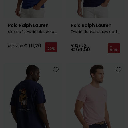
Polo Ralph Lauren
Polo Ralph Lauren
classic fit t-shirt blauw katoen
T-shirt donkerblauw opdruk
€ 111,20
€ 129,00
-
€ 139,00
-
€ 64,50
20%
50%
Toevoegen aan favorieten
Toevo