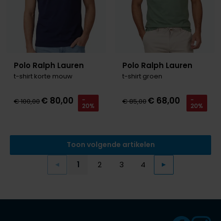
Polo Ralph Lauren
Polo Ralph Lauren
t-shirt korte mouw
t-shirt groen
€ 80,00
€ 68,00
-
-
€ 100,00
€ 85,00
20%
20%
Toon volgende artikelen
1
2
3
4
Vorige
Volgende
Current Page
Page
Page
Page