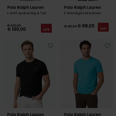
Polo Ralph Lauren
Polo Ralph Lauren
t-shirt opdruk Big & Tall
t-shirt Big&Tall katoen
€ 68,00
€ 125,00
-
€ 85,00
-
€ 100,00
20%
20%
Toevoegen aan favorieten
Toevo
Polo Ralph Lauren
Polo Ralph Lauren