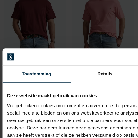
Polo Ralph Lauren
Polo Ralph Lauren
t-shirt rood Big & Tall
t-shirt roze Big & Tall
Toestemming
Details
€ 68,00
€ 80,00
-
-
€ 85,00
€ 100,00
20%
20%
Deze website maakt gebruik van cookies
We gebruiken cookies om content en advertenties te persona
social media te bieden en om ons websiteverkeer te analyse
Toevoegen aan favorieten
Toevo
over uw gebruik van onze site met onze partners voor social
analyse. Deze partners kunnen deze gegevens combineren me
aan ze heeft verstrekt of die ze hebben verzameld op basis