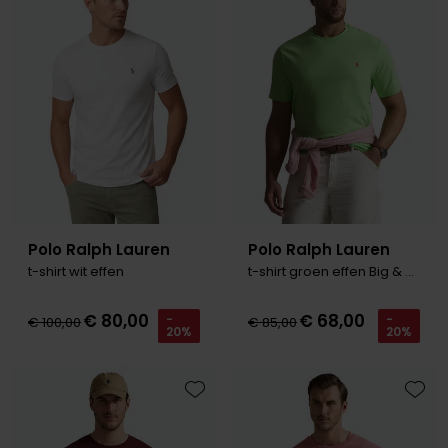
Toevoegen aan favorieten
Toevo
Polo Ralph Lauren
Polo Ralph Lauren
t-shirt wit effen
t-shirt groen effen Big & Tall
€ 80,00
€ 68,00
-
-
€ 100,00
€ 85,00
20%
20%
Toevoegen aan favorieten
Toevo