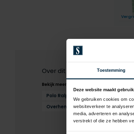
Vergr
Over dit product
Toestemming
Bekijk meer
Deze website maakt gebruik
Polo Ralph Lauren
Overhemden
We gebruiken cookies om cont
Overhemden Polo Ralph Lauren
websiteverkeer te analyseren
media, adverteren en analys
verstrekt of die ze hebben v