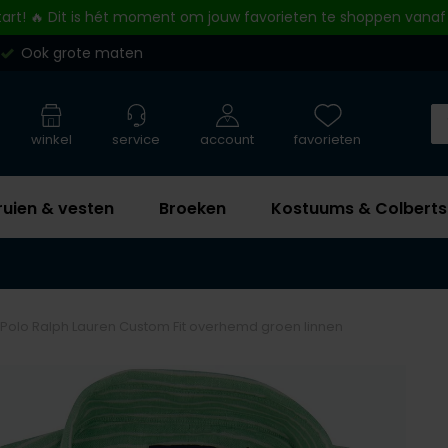
tart! 🔥 Dit is hét moment om jouw favorieten te shoppen vanaf
Ook grote maten
winkel
service
account
favorieten
ruien & vesten
Broeken
Kostuums & Colberts
Polo Ralph Lauren Custom Fit overhemd groen linnen