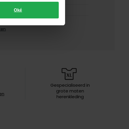
normale fit
Oké
groen
ken
lange mouw
710B15594-007
gestreept
button-down boord
geen borstzak
Gespecialiseerd in
grote maten
iften
30°C was, toegestaan voor de
en
herenkleding
droger, strijken op middelhoge
temperatuur, chemish reinigen