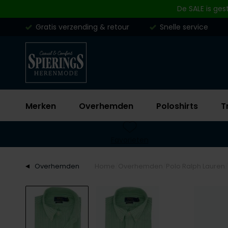
Skip to content
De SALE is ges
Gratis verzending & retour
Snelle service
Merken
Overhemden
Poloshirts
T
Favorieten
Overhemden
Home
Overhemden
Polo Ralph Lauren