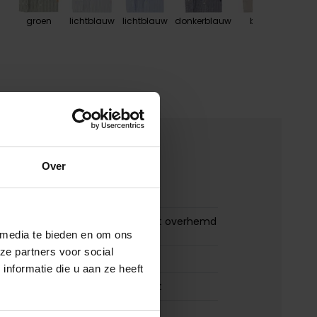
groen
lichtblauw
lichtblauw
donkerblauw
beige
ro
merken
Over
00170109
Polo Ralph Lauren Custom Fit overhemd
groen linnen
 media te bieden en om ons
ze partners voor social
Polo Ralph Lauren
nformatie die u aan ze heeft
Polo Ralph Lauren Custom Fit
100% linnen