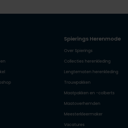
Spierings Herenmode
Over Spierings
den
Collecties herenkleding
kel
Lengtematen herenkleding
bshop
Trouwpakken
Maatpakken en -colberts
Maatoverhemden
Meesterkleermaker
Vacatures