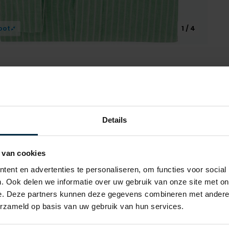
oot
1 / 4
Alle ken
Details
Artikelnr.
 van cookies
Naam
ent en advertenties te personaliseren, om functies voor social
. Ook delen we informatie over uw gebruik van onze site met on
Merk
e. Deze partners kunnen deze gegevens combineren met andere i
Lijn
erzameld op basis van uw gebruik van hun services.
Materiaal