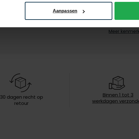
Pasvorm
Aanpassen
Kleur
Meer kenmer
Mouwlengte
Leveranciers
nr.
Design
Boord
Borstzak
Binnen 1 tot 3
30 dagen recht op
Wasvoorschr
werkdagen verzond
retour