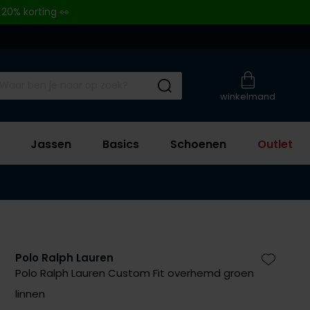
 20% korting 👀
Submit search
winkelmand
Jassen
Basics
Schoenen
Outlet
Polo Ralph Lauren
Zet bij 
Polo Ralph Lauren Custom Fit overhemd groen
linnen