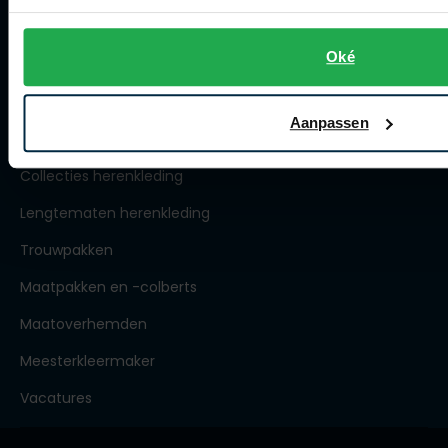
Contact winkel
Contact webshop
Oké
Spierings Herenmode
Aanpassen
Over Spierings
Collecties herenkleding
Lengtematen herenkleding
Trouwpakken
Maatpakken en -colberts
Maatoverhemden
Meesterkleermaker
Vacatures