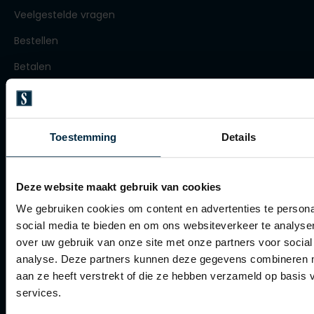
Roy Robson
Veelgestelde vragen
Bestellen
Betalen
Schiesser
Verzenden
Secrid
Retourneren
Slater
Toestemming
Details
State of Art
Klachtenafhandeling
Superdry
Actievoorwaarden
Deze website maakt gebruik van cookies
Thomas Maine
Artikelonderhoud
We gebruiken cookies om content en advertenties te persona
Tommy Hilfiger
social media te bieden en om ons websiteverkeer te analyse
Winkel
Tramarossa
over uw gebruik van onze site met onze partners voor social
analyse. Deze partners kunnen deze gegevens combineren me
Winkel
Vanguard
aan ze heeft verstrekt of die ze hebben verzameld op basis
Openingstijden
services.