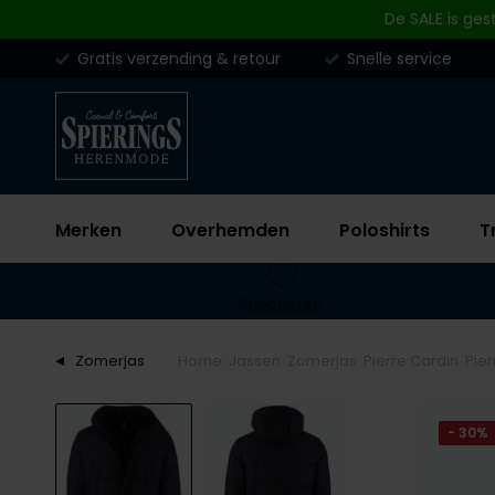
Skip to content
De SALE is ges
Gratis verzending & retour
Snelle service
Merken
Overhemden
Poloshirts
T
Favorieten
Zomerjas
Home
Jassen
Zomerjas
Pierre Cardin
Pie
- 30%