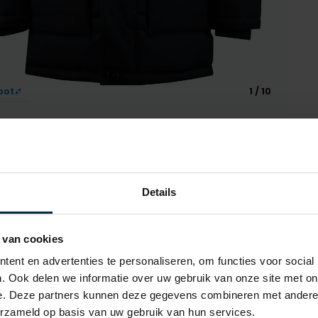
oot
1 / 10
Details
Alle ken
 van cookies
Artikelnr.
ent en advertenties te personaliseren, om functies voor social
Naam
jas Pierre Cardin
. Ook delen we informatie over uw gebruik van onze site met on
e. Deze partners kunnen deze gegevens combineren met andere i
Merk
erzameld op basis van uw gebruik van hun services.