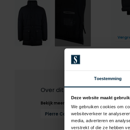
+2
Vergr
Toestemming
Over dit product
Deze website maakt gebruik
Bekijk meer
We gebruiken cookies om cont
Pierre Cardin
Zomerjas
Zomer
websiteverkeer te analyseren
media, adverteren en analys
verstrekt of die ze hebben v