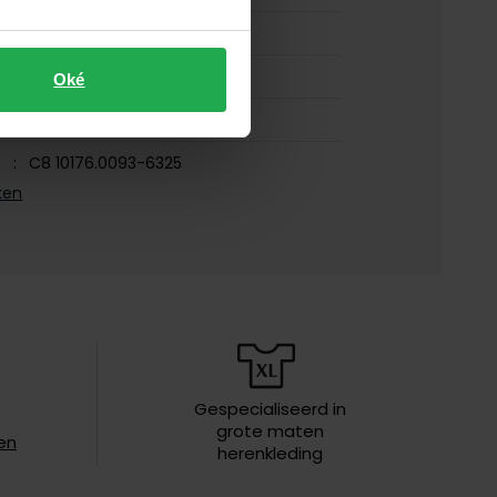
100% polyester
normale fit
Oké
donkerblauw
C8 10176.0093-6325
ken
effen
rits + knoop
met capuchon
en
waterafstotend
half lang
Gespecialiseerd in
grote maten
Gewatteerde jassen
en
herenkleding
iften
speciaal wasprogamma 30°C, niet in
de droger, niet strijken, niet