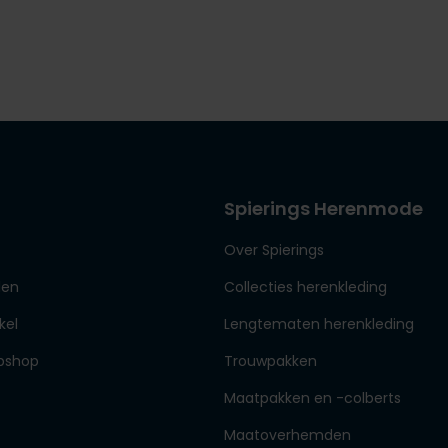
Spierings Herenmode
Over Spierings
den
Collecties herenkleding
kel
Lengtematen herenkleding
bshop
Trouwpakken
Maatpakken en -colberts
Maatoverhemden