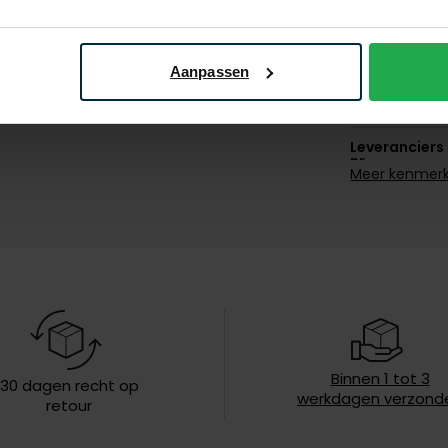
Materiaal
Pasvorm
Aanpassen
Kleur
Leveranciers
nr.
Meer kenmer
Design
Sluiting
Capuchon
Eigenschapp
Lengte jas
Binnen 1 tot 3
30 dagen recht op
Soort jas
werkdagen verzond
retour
Wasvoorschr