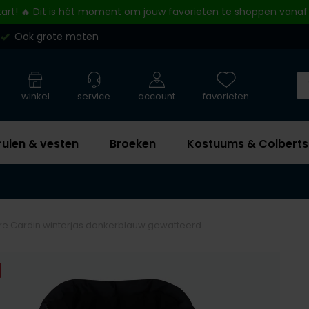
tart! 🔥 Dit is hét moment om jouw favorieten te shoppen vanaf
Ook grote maten
winkel
service
account
favorieten
ruien & vesten
Broeken
Kostuums & Colberts
rre Cardin winterjas donkerblauw gewatteerd