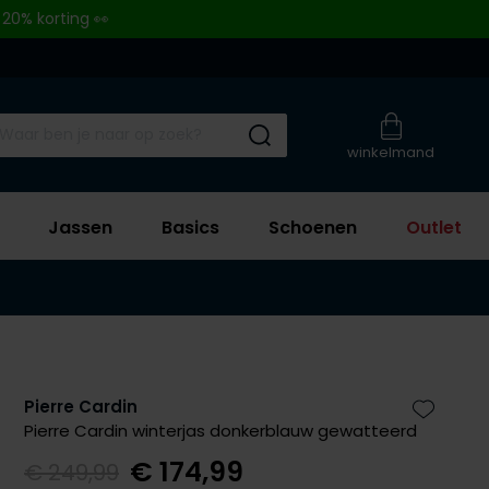
 20% korting 👀
Submit search
winkelmand
Jassen
Basics
Schoenen
Outlet
Pierre Cardin
Zet bij 
Pierre Cardin winterjas donkerblauw gewatteerd
€ 174,99
€ 249,99