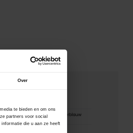
Over
merken
00171947
 media te bieden en om ons
Pierre Cardin winterjas donkerblauw
ze partners voor social
gewatteerd
nformatie die u aan ze heeft
Pierre Cardin