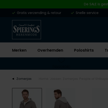
Skip to content
De SALE is ges
Gratis verzending & retour
Snelle service
Merken
Overhemden
Poloshirts
T
Favorieten
Zomerjas
Home
Jassen
Zomerjas
People of Shibuya