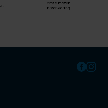
kort
grote maten
en
herenkleding
Windjacks