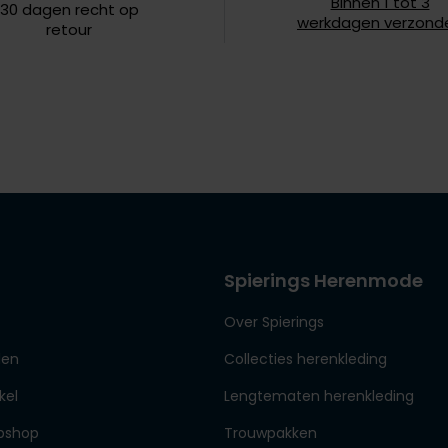
Binnen 1 tot 3
Lengte jas
30 dagen recht op
werkdagen verzond
retour
Soort jas
Spierings Herenmode
Over Spierings
den
Collecties herenkleding
kel
Lengtematen herenkleding
bshop
Trouwpakken