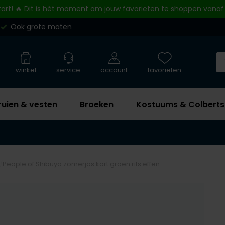
tart! 🔥 Dit is hét moment om jouw favorieten te shoppen vanaf
Ook grote maten
winkel
service
account
favorieten
ruien & vesten
Broeken
Kostuums & Colberts
People of Shibuya zomerjas kort groen rits effen