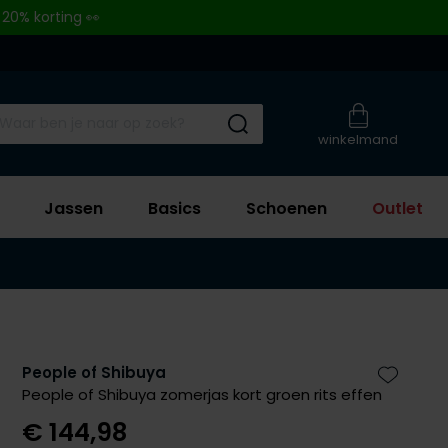
 20% korting 👀
Submit search
winkelmand
Jassen
Basics
Schoenen
Outlet
People of Shibuya
Zet bij 
People of Shibuya zomerjas kort groen rits effen
€ 144,98