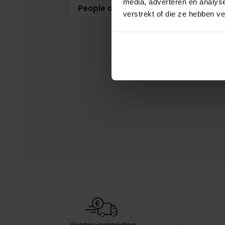
media, adverteren en analys
People of Shibuya
Zomerjas
verstrekt of die ze hebben v
Gratis verzending