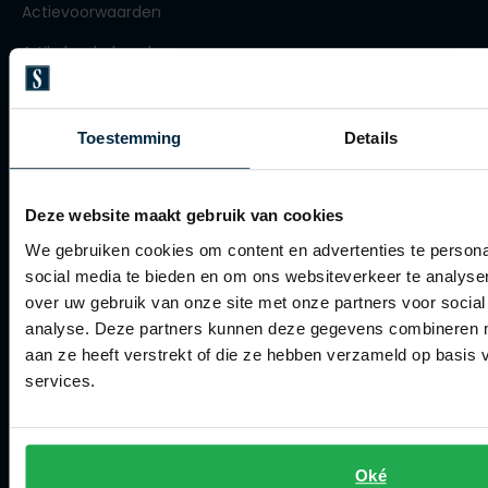
Actievoorwaarden
Olymp
Artikelonderhoud
Winkel
People of Shibuya
Toestemming
Details
PME Legend
Winkel
Pierre Cardin
Openingstijden
Deze website maakt gebruik van cookies
Polo Ralph Lauren
Contact winkel
We gebruiken cookies om content en advertenties te persona
Portofino
social media te bieden en om ons websiteverkeer te analyse
Contact webshop
over uw gebruik van onze site met onze partners voor social
Profuomo
analyse. Deze partners kunnen deze gegevens combineren me
Spierings Herenmode
R2
aan ze heeft verstrekt of die ze hebben verzameld op basis
services.
Over Spierings
Rehab
Replay
Collecties herenkleding
Reset
Lengtematen herenkleding
Oké