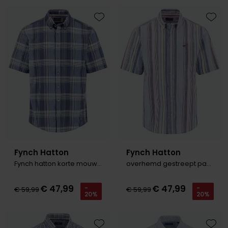
Toevoegen aan favorieten
Toevo
Fynch Hatton
Fynch Hatton
Fynch hatton korte mouw overhemd blauw
overhemd gestreept paars
€ 47,99
€ 47,99
-
-
€ 59,99
€ 59,99
20%
20%