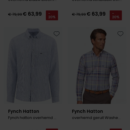
€ 63,99
€ 63,99
-
-
€ 79,99
€ 79,99
20%
20%
Toevoegen aan favorieten
Toevo
Fynch Hatton
Fynch Hatton
Fynch hatton overhemd blauw gestreept
overhemd geruit Washed Oxford Check