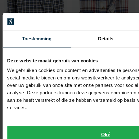
Toestemming
Details
Fynch Hatton
Fynch Hatton
FFynch-Hatton Flannel overhemd ml 5 blauw groen
Fynch-Hatton overhemd ml 5 blauw geruit flannel
Deze website maakt gebruik van cookies
We gebruiken cookies om content en advertenties te persona
€ 63,99
€ 63,99
-
-
€ 79,99
€ 79,99
social media te bieden en om ons websiteverkeer te analyse
20%
20%
over uw gebruik van onze site met onze partners voor social
analyse. Deze partners kunnen deze gegevens combineren me
aan ze heeft verstrekt of die ze hebben verzameld op basis
Toevoegen aan favorieten
Toevo
services.
Oké