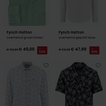
Fynch Hatton
Fynch Hatton
overhemd groen linnen
overhemd geprint Seasonal Combi Print
€ 45,00
€ 47,99
-
-
€ 89,99
€ 59,99
50%
20%
Toevoegen aan favorieten
Toevo