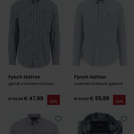
Toevoegen aan favorieten
Toevo
Fynch Hatton
Fynch Hatton
geruit overhemd blauw wit katoen
overhemd blauw geprint
€ 47,99
€ 55,99
-
-
€ 59,99
€ 69,99
20%
20%
Toevoegen aan favorieten
Toevo