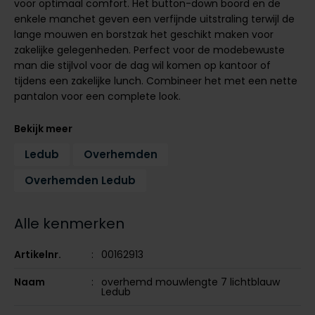
voor optimaal comfort. Het button-down boord en de
Tommy Hilfiger
Tommy Hilfiger
enkele manchet geven een verfijnde uitstraling terwijl de
Giorgio
lange mouwen en borstzak het geschikt maken voor
Vanguard
Vanguard
zakelijke gelegenheden. Perfect voor de modebewuste
man die stijlvol voor de dag wil komen op kantoor of
Lange maten
tijdens een zakelijke lunch. Combineer het met een nette
John Miller
pantalon voor een complete look.
Overhemden extra lang
La Boucle
Bekijk meer
Lacoste
Ledub
Overhemden
Ledub
Overhemden Ledub
Lindenmann
Mac
Alle kenmerken
Mc Alson
Artikelnr.
00162913
Meyer
Naam
overhemd mouwlengte 7 lichtblauw
New Zealand
Ledub
North 84