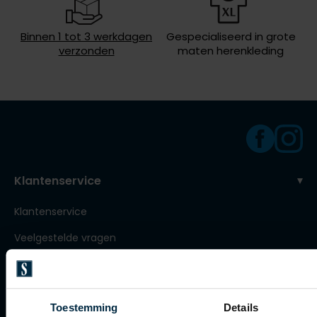
Roy Robson
Binnen 1 tot 3 werkdagen
Gespecialiseerd in grote
verzonden
maten herenkleding
Schiesser
Secrid
Slater
State of Art
Superdry
Klantenservice
Thomas Maine
Klantenservice
Tommy Hilfiger
Veelgestelde vragen
Tramarossa
Bestellen
Vanguard
Betalen
Toestemming
Details
Verzenden