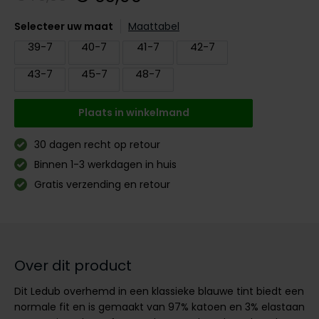
Digel
Gant
PME Legend
Polo Ralph Lauren
PME Legend
Vanguard
Slater
Giordano
Selecteer uw maat
Maattabel
Eden Valley
Giordano
Polo Ralph Lauren
Portofino
Pierre Cardin
Tommy Hilfiger
John Miller
39-7
40-7
41-7
42-7
Lange maten
Portofino
Profuomo
Polo Ralph Lauren
Ledub
43-7
45-7
48-7
Jassen voor lange mannen
Lange maten
Elvine
Profuomo
State of Art
Replay
Mac
John Miller
Extra lange T-shirts
Plaats in winkelmand
Eton
State of Art
Superdry
Superdry
New Zealand
Ledub
Falke
Superdry
Thomas Maine
Tramarossa
Polo Ralph Lauren
30 dagen recht op retour
New Zealand
Binnen 1-3 werkdagen in huis
Floris van Bommel
Tommy Hilfiger
Tommy Hilfiger
Vanguard
Pierre Cardin
Olymp
Gratis verzending en retour
Fred Perry
Vanguard
Vanguard
PME Legend
Lange maten
Gant
Polo Ralph Lauren
Extra lange broeken
Profuomo
Lange maten
Lange maten
Gardeur
Profuomo
Poloshirts extra lang
Truien voor lange mannen
Extra lange jeans
R2
Over dit product
Genti
R2
Lange T-shirts
State of Art
Dit Ledub overhemd in een klassieke blauwe tint biedt een
Gentiluomo
State of Art
Superdry
normale fit en is gemaakt van 97% katoen en 3% elastaan
Giordano