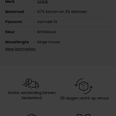
Merk
Ledub
Olymp
Materiaal
97% katoen en 3% elastaan
Pasvorm
normale fit
People of Shibuya
Kleur
lichtblauw
PME Legend
Mouwlengte
lange mouw
Pierre Cardin
Meer kenmerken
Leveranciers
702022-130620
nr.
Polo Ralph Lauren
Portofino
Design
effen
Profuomo
Boord
button-down boord
R2
Borstzak
een borstzak
Rehab
Gratis verzending binnen
Manchet
enkele manchet
Nederland
30 dagen recht op retour
Replay
Wasvoorschriften
speciaal wasprogamma 30°C, niet in
de droger, strijken op lage
Reset
temperatuur, chemish reinigen