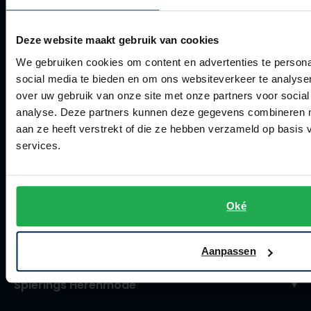
Retourneren
Deze website maakt gebruik van cookies
Klachtenafhandeling
We gebruiken cookies om content en advertenties te persona
Actievoorwaarden
social media te bieden en om ons websiteverkeer te analyse
over uw gebruik van onze site met onze partners voor social
Artikelonderhoud
analyse. Deze partners kunnen deze gegevens combineren me
aan ze heeft verstrekt of die ze hebben verzameld op basis
Winkel
services.
Winkel
Openingstijden
Oké
Contact winkel
Contact webshop
Aanpassen
Spierings Herenmode