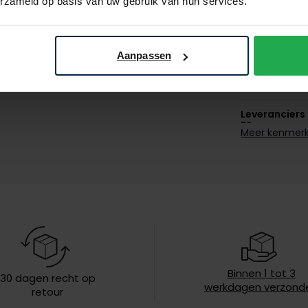
erzameld op basis van uw gebruik van hun services.
Materiaal
Aanpassen
Pasvorm
Kleur
Leveranciers
nr.
Meer kenmer
Model
Design
Borstzak
Omslag
Binnen 1 tot 3
30 dagen recht op
werkdagen verzond
retour