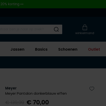
 20% korting 👀
Submit search
winkelmand
Jassen
Basics
Schoenen
Outlet
Meyer
Zet bij 
Meyer Pantalon donkerblauw effen
€ 70,00
€ 139,99