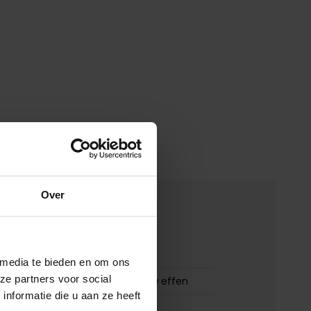
Over
merken
00150707
 media te bieden en om ons
ze partners voor social
Meyer Pantalon donkerblauw effen
nformatie die u aan ze heeft
Meyer