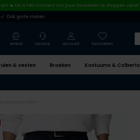
tart! 🔥 Dit is hét moment om jouw favorieten te shoppen vanaf
Ook grote maten
winkel
service
account
favorieten
ruien & vesten
Broeken
Kostuums & Colberts
donkerblauw effen