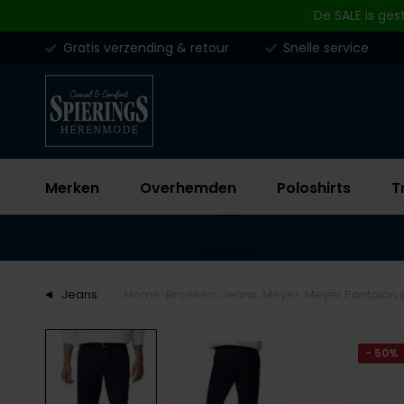
Skip to content
De SALE is ges
Gratis verzending & retour
Snelle service
Merken
Overhemden
Poloshirts
T
Favorieten
Jeans
Home
Broeken
Jeans
Meyer
Meyer Pantalon 
- 50%