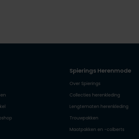
Spierings Herenmode
Over Spierings
den
Collecties herenkleding
kel
Lengtematen herenkleding
bshop
Trouwpakken
Maatpakken en -colberts