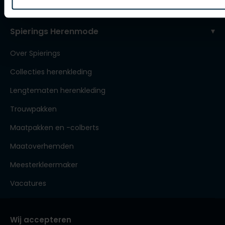
Contact webshop
Spierings Herenmode
Over Spierings
Collecties herenkleding
Lengtematen herenkleding
Trouwpakken
Maatpakken en -colberts
Maatoverhemden
Meesterkleermaker
Vacatures
Wij accepteren