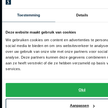
Bestellen
Betalen
Toestemming
Details
Verzenden
Deze website maakt gebruik van cookies
Retourneren
We gebruiken cookies om content en advertenties te persona
Klachtenafhandeling
social media te bieden en om ons websiteverkeer te analyse
Actievoorwaarden
over uw gebruik van onze site met onze partners voor social
analyse. Deze partners kunnen deze gegevens combineren me
Artikelonderhoud
aan ze heeft verstrekt of die ze hebben verzameld op basis
services.
Winkel
Winkel
Oké
Openingstijden
Contact winkel
Aanpassen