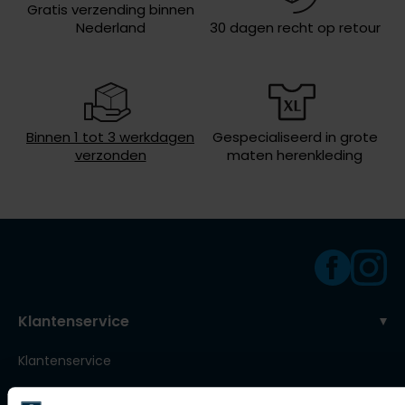
Gratis verzending binnen
Roy Robson
Nederland
30 dagen recht op retour
Schiesser
Secrid
Binnen 1 tot 3 werkdagen
Gespecialiseerd in grote
Slater
verzonden
maten herenkleding
State of Art
Superdry
Thomas Maine
Tommy Hilfiger
Tramarossa
Klantenservice
Vanguard
Klantenservice
Veelgestelde vragen