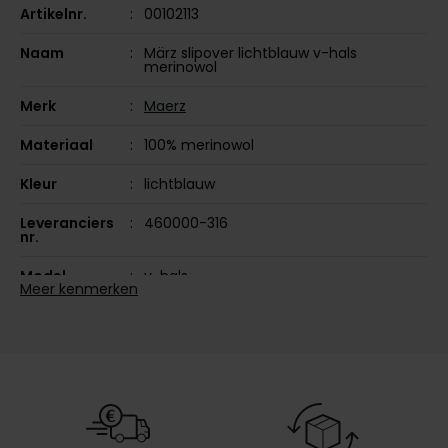
Artikelnr.
00102113
Olymp
Naam
März slipover lichtblauw v-hals
merinowol
Merk
Maerz
People of Shibuya
Materiaal
100% merinowol
PME Legend
Pierre Cardin
Kleur
lichtblauw
Polo Ralph Lauren
Leveranciers
460000-316
nr.
Portofino
Model
v-hals
Profuomo
Meer kenmerken
Seizoen
winter
R2
Design
gemêleerd
Rehab
Replay
Reset