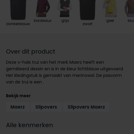
Tommy Hilfiger
Tommy Hilfiger
Giorgio
Vanguard
Vanguard
bordeaux
grijs
geel
bru
donkerblauw
zwart
Lange maten
John Miller
Overhemden extra lang
La Boucle
Over dit product
Lacoste
Deze v-hals trui van het merk Maerz heeft een
Ledub
gemêleerd dessin en is in de kleur lichtblauw uitgevoerd.
Het kledingstuk is gemaakt van merinowol. De pasvorm
Lindenmann
van de trui is een .
Mac
Bekijk meer
Mc Alson
Maerz
Slipovers
Slipovers Maerz
Meyer
New Zealand
Alle kenmerken
North 84