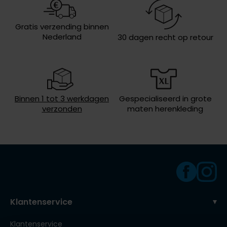
Roy Robson
Design
gemêleerd
Gratis verzending binnen
Boord
cutaway boord
Nederland
30 dagen recht op retour
Schiesser
Borstzak
geen borstzak
Secrid
Manchet
enkele manchet
Slater
Binnen 1 tot 3 werkdagen
Gespecialiseerd in grote
State of Art
verzonden
maten herenkleding
Superdry
Thomas Maine
Tommy Hilfiger
Tramarossa
Vanguard
Klantenservice
Klantenservice