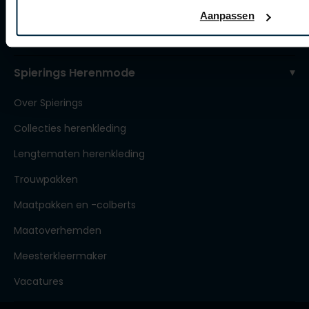
Contact winkel
Aanpassen
Contact webshop
Spierings Herenmode
Over Spierings
Collecties herenkleding
Lengtematen herenkleding
Trouwpakken
Maatpakken en -colberts
Maatoverhemden
Meesterkleermaker
Vacatures