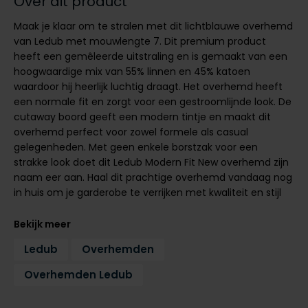
Over dit product
Tommy Hilfiger
Tommy Hilfiger
Giorgio
Maak je klaar om te stralen met dit lichtblauwe overhemd
Vanguard
Vanguard
van Ledub met mouwlengte 7. Dit premium product
heeft een gemêleerde uitstraling en is gemaakt van een
hoogwaardige mix van 55% linnen en 45% katoen
Lange maten
John Miller
waardoor hij heerlijk luchtig draagt. Het overhemd heeft
Overhemden extra lang
een normale fit en zorgt voor een gestroomlijnde look. De
La Boucle
cutaway boord geeft een modern tintje en maakt dit
Lacoste
overhemd perfect voor zowel formele als casual
gelegenheden. Met geen enkele borstzak voor een
Ledub
strakke look doet dit Ledub Modern Fit New overhemd zijn
naam eer aan. Haal dit prachtige overhemd vandaag nog
Lindenmann
in huis om je garderobe te verrijken met kwaliteit en stijl
Mac
Bekijk meer
Mc Alson
Ledub
Overhemden
Meyer
Overhemden Ledub
New Zealand
North 84