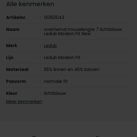
Alle kenmerken
Olymp
Artikelnr.
00150043
Naam
overhemd mouwlengte 7 lichtblauw
Ledub Modern Fit New
People of Shibuya
PME Legend
Merk
Ledub
Pierre Cardin
Lijn
Ledub Modern Fit
Polo Ralph Lauren
Materiaal
55% linnen en 45% katoen
Portofino
Pasvorm
normale fit
Profuomo
Kleur
lichtblauw
R2
Meer kenmerken
Mouwlengte
mouwlengte 7
Rehab
Leveranciers
142467-120000
Replay
nr.
Reset
Seizoen
zomer