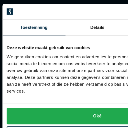
Veelgestelde vragen
Bestellen
Toestemming
Details
Betalen
Verzenden
Deze website maakt gebruik van cookies
Retourneren
We gebruiken cookies om content en advertenties te persona
Klachtenafhandeling
social media te bieden en om ons websiteverkeer te analyse
over uw gebruik van onze site met onze partners voor social
Actievoorwaarden
analyse. Deze partners kunnen deze gegevens combineren me
Artikelonderhoud
aan ze heeft verstrekt of die ze hebben verzameld op basis
services.
Winkel
Winkel
Oké
Openingstijden