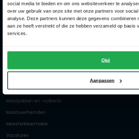
Openingstijden
social media te bieden en om ons websiteverkeer te analyse
Roy Robson
over uw gebruik van onze site met onze partners voor social
Contact winkel
analyse. Deze partners kunnen deze gegevens combineren me
Contact webshop
aan ze heeft verstrekt of die ze hebben verzameld op basis
Schiesser
services.
Spierings Herenmode
Secrid
Slater
Over Spierings
Oké
State of Art
Collecties herenkleding
Superdry
Lengtematen herenkleding
Aanpassen
Thomas Maine
Trouwpakken
Tommy Hilfiger
Maatpakken en -colberts
Tramarossa
Maatoverhemden
Vanguard
Meesterkleermaker
Vacatures