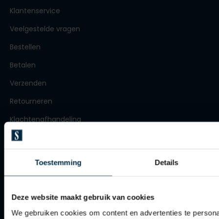
Klantenservice
Olymp
Veelgestelde vragen
Bestellen
People of Shibuya
Betalen
PME Legend
Verzenden
Pierre Cardin
Retourneren
Polo Ralph Lauren
Klachtenafhandeling
Portofino
Actievoorwaarden
Profuomo
Artikelonderhoud
R2
Toestemming
Details
Rehab
Winkel
Replay
Deze website maakt gebruik van cookies
Winkel
Reset
We gebruiken cookies om content en advertenties te persona