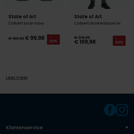
Tommy Hilfiger
Tommy Hilfiger
Giorgio
Vanguard
Vanguard
State of Art
State of Art
Colbert bruin navy
Colbert donkerblauw bruin
Lange maten
John Miller
€ 99,98
€ 219,95
-
€ 199,95
-
€ 109,98
50%
Overhemden extra lang
50%
La Boucle
Lacoste
Ledub
Lees meer
Lindenmann
Mac
Mc Alson
Meyer
New Zealand
Klantenservice
North 84