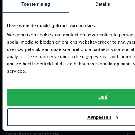
Toestemming
Details
Verzenden
Retourneren
Deze website maakt gebruik van cookies
Klachtenafhandeling
We gebruiken cookies om content en advertenties te persona
social media te bieden en om ons websiteverkeer te analyse
Actievoorwaarden
over uw gebruik van onze site met onze partners voor social
Artikelonderhoud
analyse. Deze partners kunnen deze gegevens combineren me
aan ze heeft verstrekt of die ze hebben verzameld op basis
Winkel
services.
Winkel
Openingstijden
Oké
Contact winkel
Aanpassen
Contact webshop
Spierings Herenmode