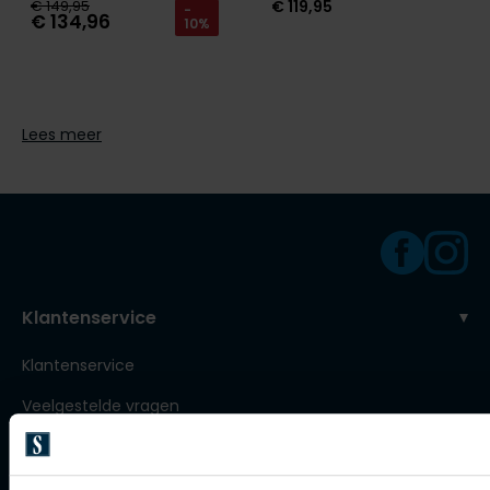
€ 149,95
€ 119,95
-
Roy Robson
€ 134,96
10%
Schiesser
Lees meer
Secrid
Slater
State of Art
Superdry
Thomas Maine
Klantenservice
Tommy Hilfiger
Klantenservice
Tramarossa
Veelgestelde vragen
Vanguard
Bestellen
Betalen