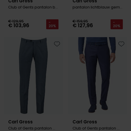
Carl Gross
Carl Gross
Tommy Hilfiger
Tommy Hilfiger
Club of Gents pantalon blauw Slim fit
pantalon lichtblauw gemeleerd
Giorgio
Vanguard
Vanguard
€ 129,95
€ 159,95
-
-
€ 103,96
€ 127,96
20%
20%
Lange maten
John Miller
Overhemden extra lang
La Boucle
Toevoegen aan favorieten
Toevo
Lacoste
Ledub
Lindenmann
Mac
Mc Alson
Meyer
New Zealand
Carl Gross
Carl Gross
North 84
Club of Gents pantalon mix & match blauw
Club of Gents pantalon mix en match donkerblauw effen slim fit