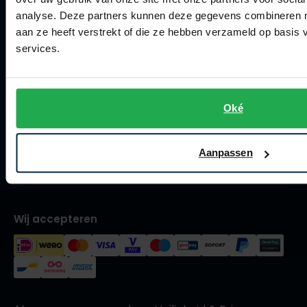
Olymp
analyse. Deze partners kunnen deze gegevens combineren me
Collecties herenkleding
aan ze heeft verstrekt of die ze hebben verzameld op basis
Lengtematen herenkleding
services.
Trouwpakken
People of Shibuya
Maatpakken en -colberts
PME Legend
Oké
Maatoverhemden
Pierre Cardin
Meesterkleermaker
Polo Ralph Lauren
Aanpassen
Vacatures
Portofino
Profuomo
Wij accepteren
R2
Rehab
Replay
Reset