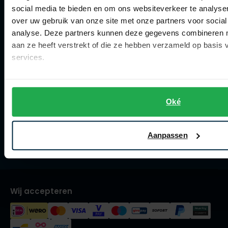
Spierings Herenmode
social media te bieden en om ons websiteverkeer te analyse
Olymp
over uw gebruik van onze site met onze partners voor social
Over Spierings
analyse. Deze partners kunnen deze gegevens combineren me
Collecties herenkleding
aan ze heeft verstrekt of die ze hebben verzameld op basis
People of Shibuya
services.
Lengtematen herenkleding
PME Legend
Trouwpakken
Pierre Cardin
Maatpakken en -colberts
Oké
Polo Ralph Lauren
Maatoverhemden
Portofino
Meesterkleermaker
Aanpassen
Profuomo
Vacatures
R2
Rehab
Wij accepteren
Replay
Reset