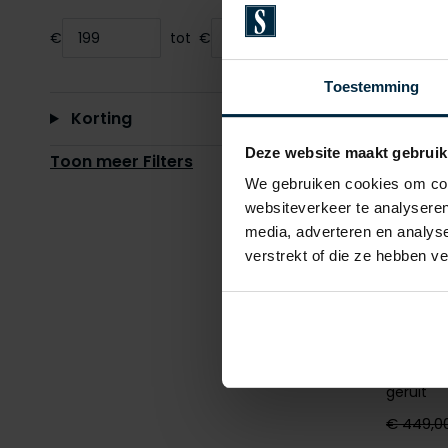
Range slider min value
Range slider max value
€
tot
€
Minimum value input
Maximum value input
Toestemming
Korting
Deze website maakt gebruik
Toon meer Filters
We gebruiken cookies om cont
websiteverkeer te analyseren
media, adverteren en analys
verstrekt of die ze hebben v
Hugo B
Colbert 
geruit
€ 449,0