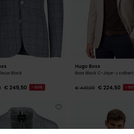
oss
Hugo Boss
blauw Black
Boss Black C-Jaye-J colbert
€ 249,50
€ 224,50
0
- 50%
€ 449,00
- 5
Toevoegen aan favorieten