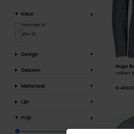
Kleur
normale fit
slim fit
Design
Hugo B
Seizoen
colbert 
Materiaal
€ 499,0
Lijn
Prijs