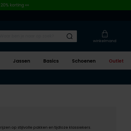
 20% korting 👀
Submit search
winkelmand
Jassen
Basics
Schoenen
Outlet
zen op stijlvolle pakken en tijdloze klassiekers.