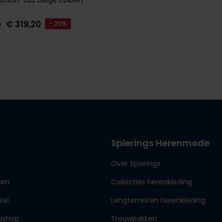
€ 319,20
0
- 20%
Spierings Herenmode
Over Spierings
den
Collecties herenkleding
kel
Lengtematen herenkleding
bshop
Trouwpakken