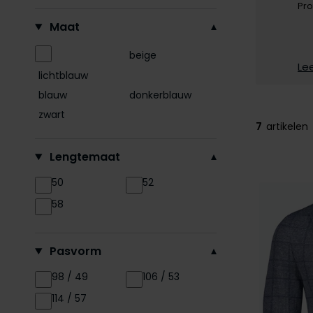
Pro
Filteren op
Maat
beige
Le
lichtblauw
blauw
donkerblauw
zwart
7
artikelen
Lengtemaat
50
52
58
Pasvorm
98 / 49
106 / 53
114 / 57