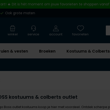
tart! 🔥 Dit is hét moment om jouw favorieten te shoppen vanaf
Ook grote maten
winkel
service
account
favorieten
ruien & vesten
Broeken
Kostuums & Colberts
t
SS kostuums & colberts outlet
o Boss outlet kostuums koop je hier met voordeel. Ontdek scherpe prij