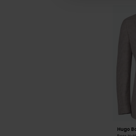
Hugo B
Boss H-H