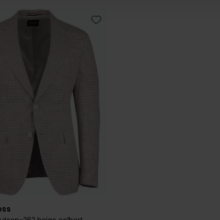
Toevoegen aan favorieten
oss
utson-262 beige colbert