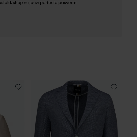
besteld; shop nu jouw perfecte pasvorm.
Toevoegen aan favorieten
Toevoegen 