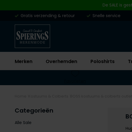
Skip to content
De SALE is ges
Gratis verzending & retour
Snelle service
Merken
Overhemden
Poloshirts
T
Favorieten
Home
Kostuums & Colberts
BOSS kostuums & colberts outle
Categorieën
BO
Alle Sale
Hug