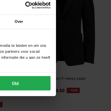
Over
 media te bieden en om ons
ze partners voor social
nformatie die u aan ze heeft
Hugo Boss
BOSS Black colbert P-Hanry zwart
corduroy
Oké
€ 199,50
€ 399,00
- 50%
it
%