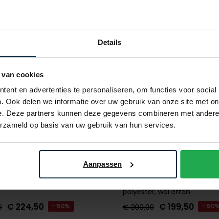
Details
 van cookies
ent en advertenties te personaliseren, om functies voor social
. Ook delen we informatie over uw gebruik van onze site met on
e. Deze partners kunnen deze gegevens combineren met andere i
erzameld op basis van uw gebruik van hun services.
Aanpassen
oss
Hugo Boss
Boss lichtblauw normale fit
tussenjas donkerblauw slim f
polyester, wol effen
€ 224,50
€ 199,50
0
- 50%
€ 399,00
- 50