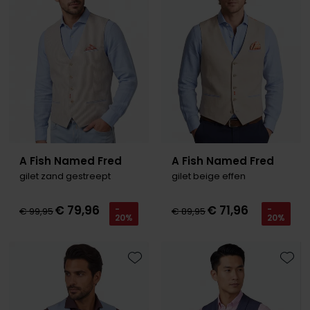
A Fish Named Fred
A Fish Named Fred
gilet zand gestreept
gilet beige effen
€ 79,96
€ 71,96
-
-
€ 99,95
€ 89,95
20%
20%
Toevoegen aan favorieten
Toevo