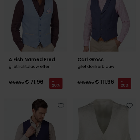
A Fish Named Fred
Carl Gross
gilet lichtblauw effen
gilet donkerblauw
€ 71,96
€ 111,96
-
-
€ 89,95
€ 139,95
20%
20%
Toevoegen aan favorieten
Toevo