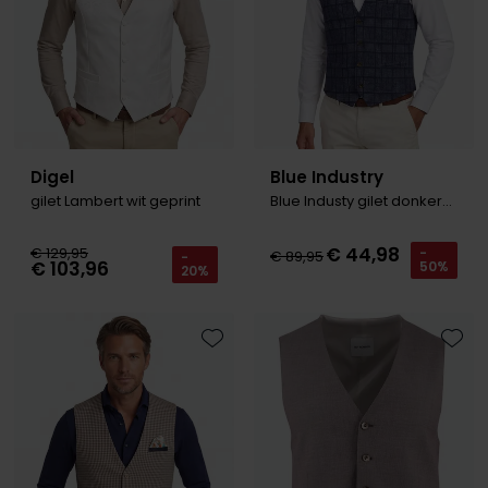
Digel
Blue Industry
gilet Lambert wit geprint
Blue Industy gilet donkerblauw
€ 44,98
€ 129,95
-
€ 89,95
-
€ 103,96
50%
20%
Toevoegen aan favorieten
Toevo