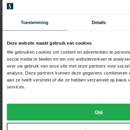
A Fish Named Fred
A Fish Named Fred
gilet blauw gemeleerd
gilet blauw gemeleerd
Toestemming
Details
€ 71,96
€ 71,96
-
-
€ 89,95
€ 89,95
20%
20%
Deze website maakt gebruik van cookies
We gebruiken cookies om content en advertenties te persona
social media te bieden en om ons websiteverkeer te analyse
Toevoegen aan favorieten
Toevo
over uw gebruik van onze site met onze partners voor social
analyse. Deze partners kunnen deze gegevens combineren me
aan ze heeft verstrekt of die ze hebben verzameld op basis
services.
Oké