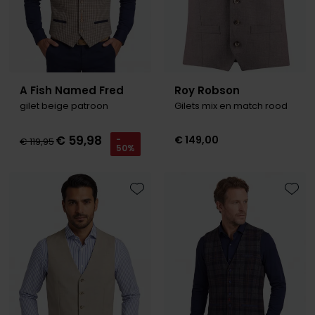
A Fish Named Fred
Roy Robson
gilet beige patroon
Gilets mix en match rood
€ 59,98
€ 149,00
-
€ 119,95
50%
Toevoegen aan favorieten
Toevo