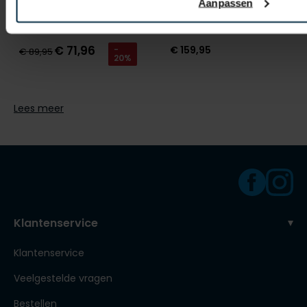
A Fish Named Fred
Zuitable
Aanpassen
gilet beige ruit
gilet beige
€ 71,96
€ 159,95
-
€ 89,95
20%
Lees meer
Klantenservice
Klantenservice
Veelgestelde vragen
Bestellen