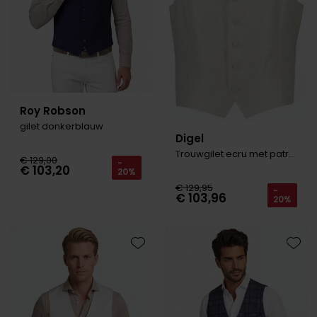
Roy Robson
gilet donkerblauw
Digel
Trouwgilet ecru met patroon
€ 129,00
-
€ 103,20
20%
€ 129,95
-
€ 103,96
20%
Toevoegen aan favorieten
Toevo