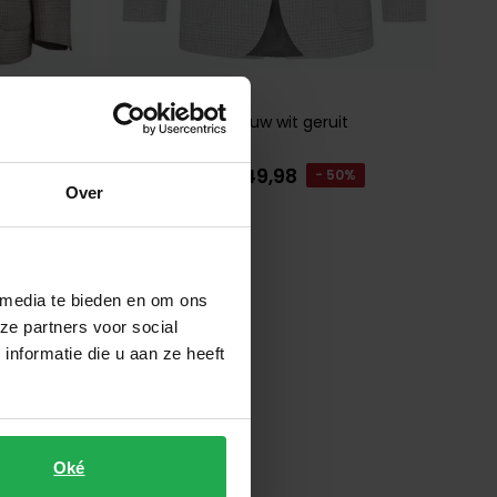
Gentiluomo
Colbert Lichtblauw wit geruit
€ 249,98
0%
€ 499,95
- 50%
Over
Toevoegen aan favorieten
 media te bieden en om ons
ze partners voor social
nformatie die u aan ze heeft
Oké