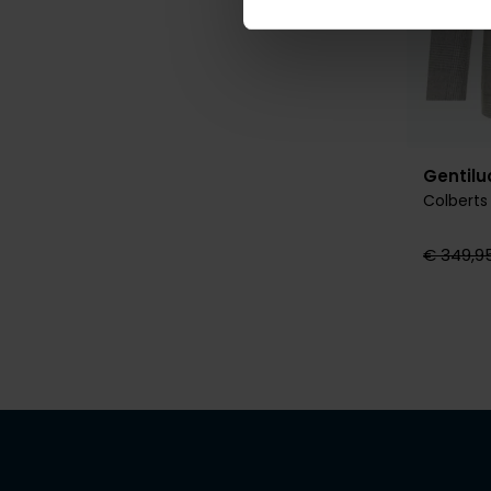
Gentil
Colberts 
€ 349,9