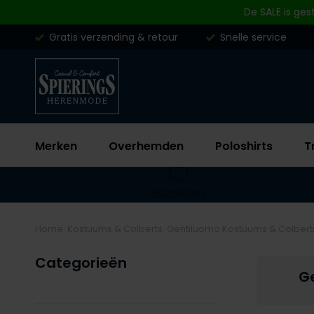
Skip to content
De SALE is ges
Gratis verzending & retour
Snelle service
Merken
Overhemden
Poloshirts
T
Favorieten
Home
Kostuums & Colberts
Gentiluomo Kostuums & Colbert
Categorieën
G
Filteren op