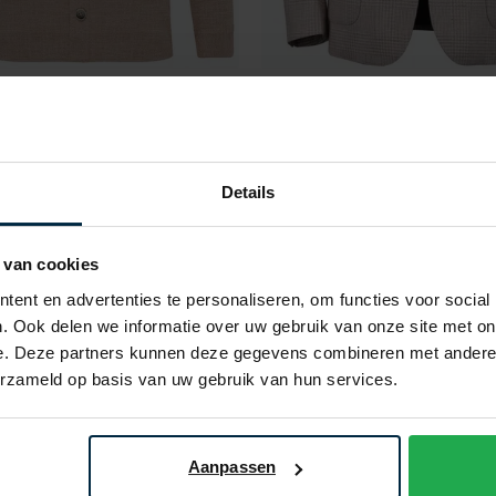
uomo
Gentiluomo
t oranje gemelleerd
colbert beige geruit
€ 214,98
€ 249,98
5
- 50%
€ 499,95
- 5
Details
 van cookies
Toevoegen aan favorieten
ent en advertenties te personaliseren, om functies voor social
. Ook delen we informatie over uw gebruik van onze site met on
e. Deze partners kunnen deze gegevens combineren met andere i
erzameld op basis van uw gebruik van hun services.
Aanpassen