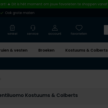
tart! 🔥 Dit is hét moment om jouw favorieten te shoppen vanaf
Ook grote maten
winkel
service
account
favorieten
ruien & vesten
Broeken
Kostuums & Colberts
s
entiluomo Kostuums & Colberts