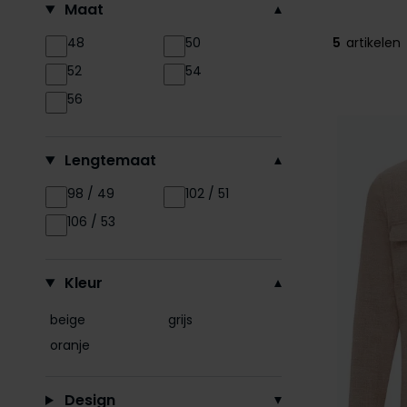
Maat
48
50
5
artikelen
52
54
56
Lengtemaat
98 / 49
102 / 51
106 / 53
Kleur
beige
grijs
oranje
Design