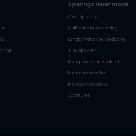
Spierings Herenmode
Over Spierings
den
Collecties herenkleding
kel
Lengtematen herenkleding
bshop
Trouwpakken
Maatpakken en -colberts
Maatoverhemden
Meesterkleermaker
Vacatures