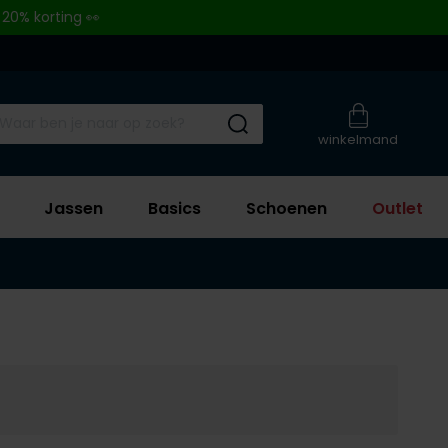
 20% korting 👀
Submit search
winkelmand
Jassen
Basics
Schoenen
Outlet