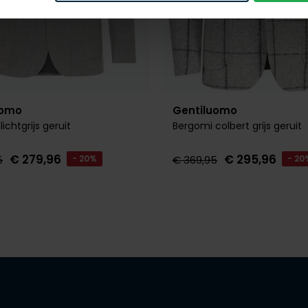
uomo
Gentiluomo
lichtgrijs geruit
Bergomi colbert grijs geruit
€ 279,96
€ 295,96
5
- 20%
€ 369,95
- 20