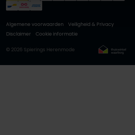
Olymp
Algemene voorwaarden
Veiligheid & Privacy
Disclaimer
People of Shibuya
Cookie informatie
PME Legend
© 2026 Spierings Herenmode
Pierre Cardin
Polo Ralph Lauren
Portofino
Profuomo
R2
Rehab
Replay
Reset