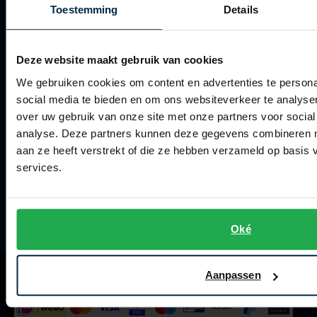
Toestemming
Details
Tommy Hilfiger
Tommy Hilfiger
Spierings Herenmode
Giorgio
Vanguard
Vanguard
Over Spierings
Deze website maakt gebruik van cookies
Collecties herenkleding
Lange maten
We gebruiken cookies om content en advertenties te persona
John Miller
Lengtematen herenkleding
Overhemden extra lang
social media te bieden en om ons websiteverkeer te analyse
La Boucle
over uw gebruik van onze site met onze partners voor social
Trouwpakken
analyse. Deze partners kunnen deze gegevens combineren me
Lacoste
Maatpakken en -colberts
aan ze heeft verstrekt of die ze hebben verzameld op basis
Ledub
services.
Maatoverhemden
Lindenmann
Meesterkleermaker
Mac
Vacatures
Oké
Mc Alson
Meyer
Aanpassen
Wij accepteren
New Zealand
North 84