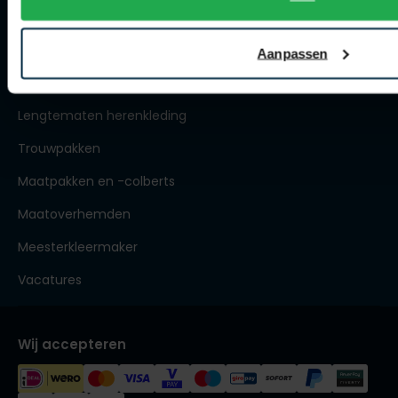
Spierings Herenmode
Over Spierings
Aanpassen
Collecties herenkleding
Lengtematen herenkleding
Trouwpakken
Maatpakken en -colberts
Maatoverhemden
Meesterkleermaker
Vacatures
Wij accepteren