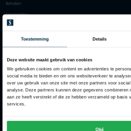
Betalen
Roy Robson
Verzenden
Retourneren
Schiesser
Klachtenafhandeling
Toestemming
Details
Secrid
Actievoorwaarden
Slater
Artikelonderhoud
Deze website maakt gebruik van cookies
State of Art
We gebruiken cookies om content en advertenties te persona
Superdry
Winkel
social media te bieden en om ons websiteverkeer te analyse
Thomas Maine
over uw gebruik van onze site met onze partners voor social
Winkel
analyse. Deze partners kunnen deze gegevens combineren me
Tommy Hilfiger
aan ze heeft verstrekt of die ze hebben verzameld op basis
Openingstijden
Tramarossa
services.
Contact winkel
Vanguard
Contact webshop
Oké