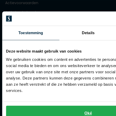
Actievoorwaarden
Olymp
Artikelonderhoud
Winkel
People of Shibuya
Toestemming
Details
PME Legend
Winkel
Pierre Cardin
Openingstijden
Deze website maakt gebruik van cookies
Polo Ralph Lauren
Contact winkel
We gebruiken cookies om content en advertenties te persona
Portofino
social media te bieden en om ons websiteverkeer te analyse
Contact webshop
over uw gebruik van onze site met onze partners voor social
Profuomo
analyse. Deze partners kunnen deze gegevens combineren me
Spierings Herenmode
R2
aan ze heeft verstrekt of die ze hebben verzameld op basis
services.
Over Spierings
Rehab
Replay
Collecties herenkleding
Reset
Lengtematen herenkleding
Oké