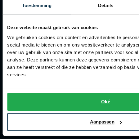
Actievoorwaarden
Roy Robson
Toestemming
Details
Artikelonderhoud
Deze website maakt gebruik van cookies
Winkel
Schiesser
We gebruiken cookies om content en advertenties te persona
Secrid
Winkel
social media te bieden en om ons websiteverkeer te analyse
over uw gebruik van onze site met onze partners voor social
Slater
Openingstijden
analyse. Deze partners kunnen deze gegevens combineren me
State of Art
aan ze heeft verstrekt of die ze hebben verzameld op basis
Contact winkel
Superdry
services.
Contact webshop
Thomas Maine
Spierings Herenmode
Tommy Hilfiger
Oké
Tramarossa
Over Spierings
Vanguard
Collecties herenkleding
Aanpassen
Lengtematen herenkleding