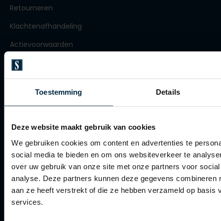
Retourneren
Olymp
Klachtenafhandeling
Actievoorwaarden
People of Shibuya
Artikelonderhoud
PME Legend
Winkel
Pierre Cardin
Toestemming
Details
Polo Ralph Lauren
Winkel
Portofino
Deze website maakt gebruik van cookies
Openingstijden
Profuomo
We gebruiken cookies om content en advertenties te persona
Contact winkel
social media te bieden en om ons websiteverkeer te analyse
R2
Contact webshop
over uw gebruik van onze site met onze partners voor social
Rehab
analyse. Deze partners kunnen deze gegevens combineren me
aan ze heeft verstrekt of die ze hebben verzameld op basis
Spierings Herenmode
Replay
services.
Reset
Over Spierings