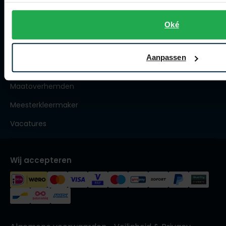
Roy Robson
Collecties herenkleding
Oké
Lengtematen herenkleding
Trouwpakken
Schiesser
Aanpassen
Maatpakken en -colberts
Secrid
Maatoverhemden
Slater
State of Art
Meesterkleermaker
Superdry
Vacatures
Thomas Maine
Tommy Hilfiger
Wij accepteren
Tramarossa
Vanguard